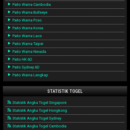
Paito Warna Cambodia
Paito Warna Bullseye
Paito Warna Pcso
Paito Warna Korea
Paito Warna Laos
Paito Warna Taipei
Paito Warna Nevada
Paito HK 6D
Paito Sydney 6D
Paito Warna Lengkap
STATISTIK TOGEL
Statistik Angka Togel Singapore
Statistik Angka Togel Hongkong
Statistik Angka Togel Sydney
Statistik Angka Togel Cambodia