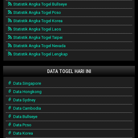
Statistik Angka Togel Bullseye
Statistik Angka Togel Pcso
Statistik Angka Togel Korea
Statistik Angka Togel Laos
Statistik Angka Togel Taipei
Statistik Angka Togel Nevada
Statistik Angka Togel Lengkap
DATA TOGEL HARI INI
Data Singapore
Data Hongkong
Data Sydney
Data Cambodia
Data Bullseye
Data Pcso
Data Korea