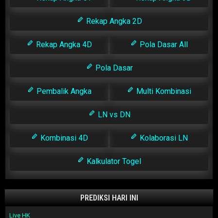
Rekap Angka 2D
Rekap Angka 4D
Pola Dasar All
Pola Dasar
Pembalik Angka
Multi Kombinasi
LN vs DN
Kombinasi 4D
Kolaborasi LN
Kalkulator Togel
PREDIKSI HARI INI
Live HK