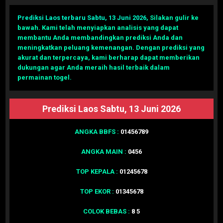
Prediksi Laos terbaru Sabtu, 13 Juni 2026
,
Silakan gulir ke
bawah. Kami telah menyiapkan analisis yang dapat
membantu Anda membandingkan prediksi Anda dan
meningkatkan peluang kemenangan. Dengan prediksi yang
akurat dan terpercaya, kami berharap dapat memberikan
dukungan agar Anda meraih hasil terbaik dalam
permainan togel.
Prediksi Laos Sabtu, 13 Juni 2026
ANGKA BBFS :
01456789
ANGKA MAIN :
0456
TOP KEPALA :
01245678
TOP EKOR :
01345678
COLOK BEBAS :
8 5