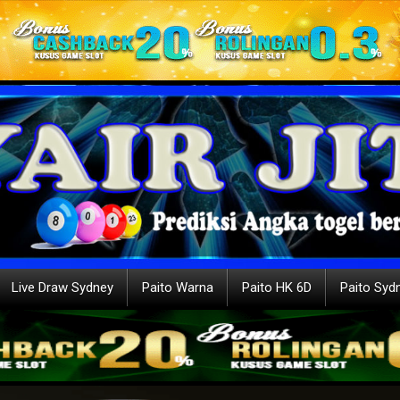
Live Draw Sydney
Paito Warna
Paito HK 6D
Paito Syd