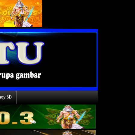
ney 6D