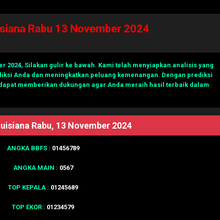
uisiana Rabu 13 November 2024
er 2024
,
Silakan gulir ke bawah. Kami telah menyiapkan analisis yang
ksi Anda dan meningkatkan peluang kemenangan. Dengan prediksi
 dapat memberikan dukungan agar Anda meraih hasil terbaik dalam
ouisiana Rabu, 13 November 2024
ANGKA BBFS :
01456789
ANGKA MAIN :
0567
TOP KEPALA :
01245689
TOP EKOR :
01234579