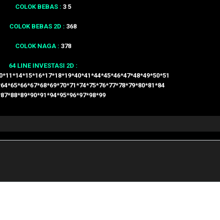
COLOK BEBAS :
3 5
COLOK BEBAS 2D :
368
COLOK NAGA :
378
64 LINE INVESTASI 2D :
0*11*14*15*16*17*18*19*40*41*44*45*46*47*48*49*50*51
*64*65*66*67*68*69*70*71*74*75*76*77*78*79*80*81*84
*87*88*89*90*91*94*95*96*97*98*99