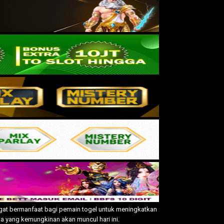
ngat bermanfaat bagi pemain togel untuk meningkatkan
 yang kemungkinan akan muncul hari ini.