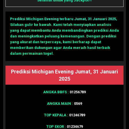
Selamat untuk yang Jackpot!!!
Prediksi Michigan Evening terbaru Jumat, 31 Januari 2025
,
Silakan gulir ke bawah. Kami telah menyiapkan analisis
yang dapat membantu Anda membandingkan prediksi Anda
dan meningkatkan peluang kemenangan. Dengan prediksi
yang akurat dan terpercaya, kami berharap dapat
memberikan dukungan agar Anda meraih hasil terbaik
dalam permainan togel.
Prediksi Michigan Evening Jumat, 31 Januari
2025
ANGKA BBFS :
01256789
ANGKA MAIN :
0569
TOP KEPALA :
01246789
TOP EKOR :
01234679