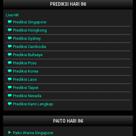
PREDIKSI HARI INI
Live HK
Prediksi Singapore
Prediksi Hongkong
Prediksi Sydney
Prediksi Cambodia
Prediksi Bullseye
Prediksi Pcso
Prediksi Korea
Prediksi Laos
Prediksi Taipei
Prediksi Nevada
Prediksi Kami Lengkap
PAITO HARI INI
Paito Warna Singapore