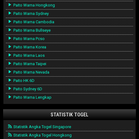
Paito Warna Hongkong
Paito Warna Sydney
Paito Warna Cambodia
Paito Warna Bullseye
Paito Warna Pcso
Paito Warna Korea
Paito Warna Laos
Paito Warna Taipei
Paito Warna Nevada
Paito HK 6D
Paito Sydney 6D
Paito Warna Lengkap
STATISTIK TOGEL
Statistik Angka Togel Singapore
Statistik Angka Togel Hongkong