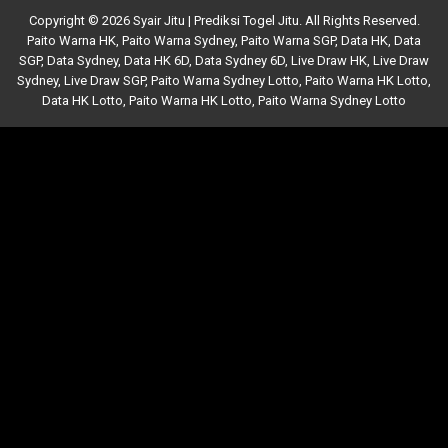
Copyright © 2026 Syair Jitu | Prediksi Togel Jitu. All Rights Reserved.
Paito Warna HK
,
Paito Warna Sydney
,
Paito Warna SGP
,
Data HK
,
Data
SGP
,
Data Sydney
,
Data HK 6D
,
Data Sydney 6D
,
Live Draw HK
,
Live Draw
Sydney
,
Live Draw SGP
,
Paito Warna Sydney Lotto
,
Paito Warna HK Lotto
,
Data HK Lotto
,
Paito Warna HK Lotto
,
Paito Warna Sydney Lotto