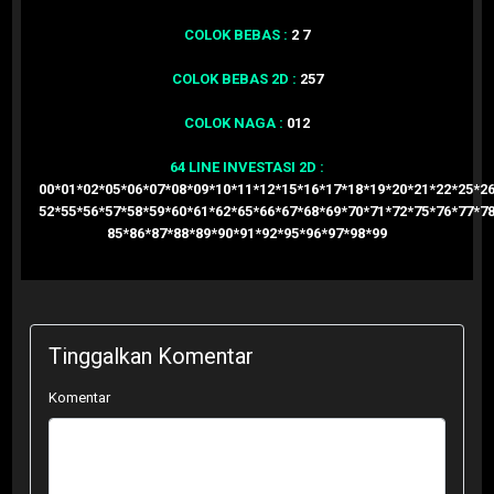
COLOK BEBAS :
2 7
COLOK BEBAS 2D :
257
COLOK NAGA :
012
64 LINE INVESTASI 2D :
00*01*02*05*06*07*08*09*10*11*12*15*16*17*18*19*20*21*22*25*2
52*55*56*57*58*59*60*61*62*65*66*67*68*69*70*71*72*75*76*77*7
85*86*87*88*89*90*91*92*95*96*97*98*99
Tinggalkan Komentar
Komentar