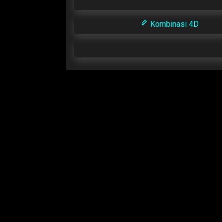
Kombinasi 4D