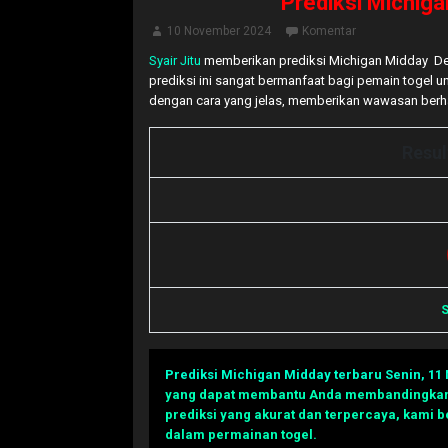
Prediksi Michig
10 November 2024
Komentar
Syair Jitu
memberikan prediksi Michigan Midday Deng
prediksi ini sangat bermanfaat bagi pemain togel 
dengan cara yang jelas, memberikan wawasan berha
Resul
S
Prediksi Michigan Midday terbaru Senin, 1
yang dapat membantu Anda membandingkan 
prediksi yang akurat dan terpercaya, kami
dalam permainan togel.