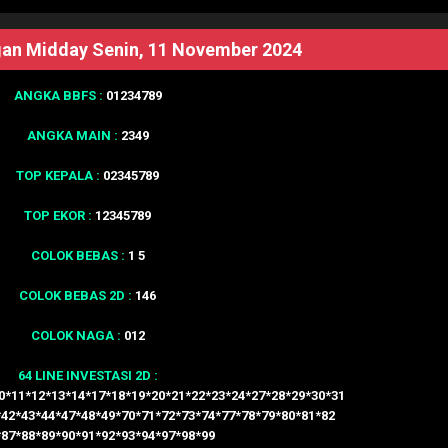
gan Midday Senin, 11 November 2024
ANGKA BBFS :
01234789
ANGKA MAIN :
2349
TOP KEPALA :
02345789
TOP EKOR :
12345789
COLOK BEBAS :
1 5
COLOK BEBAS 2D :
146
COLOK NAGA :
012
64 LINE INVESTASI 2D :
0*11*12*13*14*17*18*19*20*21*22*23*24*27*28*29*30*31
*42*43*44*47*48*49*70*71*72*73*74*77*78*79*80*81*82
*87*88*89*90*91*92*93*94*97*98*99