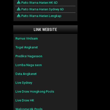
Paito Warna Harian HK 6D
Paito Warna Harian Sydney 6D
Paito Warna Harian Lengkap
LINK WEBSITE
Rumus Virdsam
Togel Angkanet
Prediksi Nagasaon
Lomba Naga saon
Data Angkanet
Live Sydney
Live Draw Hongkong Pools
Live Draw HK
Welcome Hk Pools