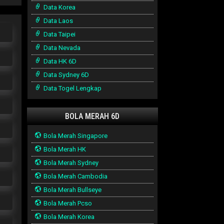
Data Korea
Data Laos
Data Taipei
Data Nevada
Data HK 6D
Data Sydney 6D
Data Togel Lengkap
BOLA MERAH 6D
Bola Merah Singapore
Bola Merah HK
Bola Merah Sydney
Bola Merah Cambodia
Bola Merah Bullseye
Bola Merah Pcso
Bola Merah Korea