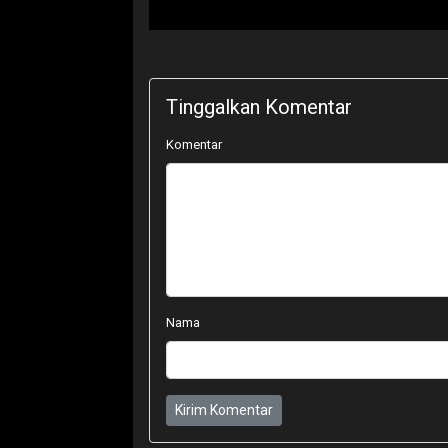
Tinggalkan Komentar
Komentar
Nama
Kirim Komentar