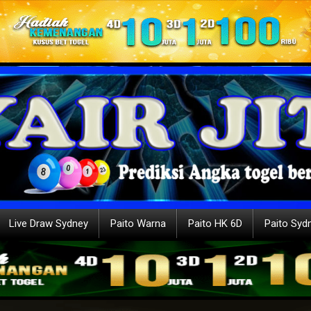
Live Draw Sydney
Paito Warna
Paito HK 6D
Paito Syd