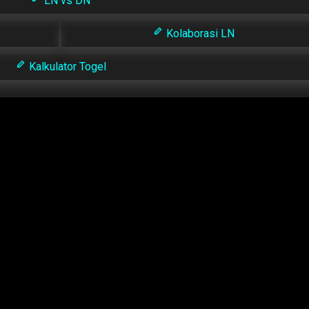
LN vs DN
Kolaborasi LN
Kalkulator Togel