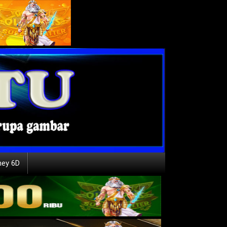
ney 6D