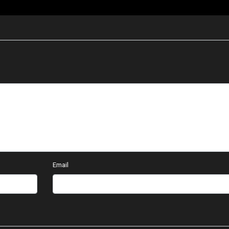
Email