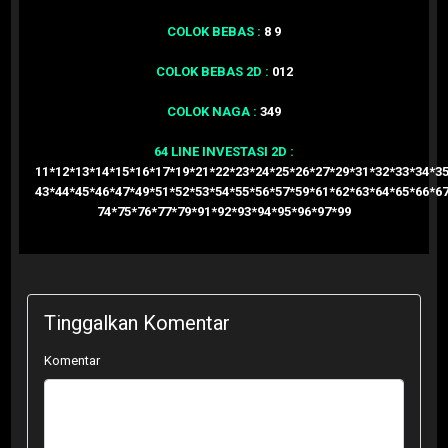
COLOK BEBAS :
8 9
COLOK BEBAS 2D :
012
COLOK NAGA :
349
64 LINE INVESTASI 2D :
11*12*13*14*15*16*17*19*21*22*23*24*25*26*27*29*31*32*33*34*3
43*44*45*46*47*49*51*52*53*54*55*56*57*59*61*62*63*64*65*66*6
74*75*76*77*79*91*92*93*94*95*96*97*99
Tinggalkan Komentar
Komentar