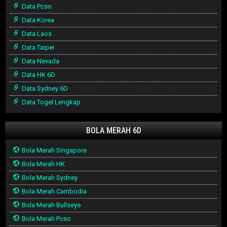
Data Pcso
Data Korea
Data Laos
Data Taipei
Data Nevada
Data HK 6D
Data Sydney 6D
Data Togel Lengkap
BOLA MERAH 6D
Bola Merah Singapore
Bola Merah HK
Bola Merah Sydney
Bola Merah Cambodia
Bola Merah Bullseye
Bola Merah Pcso