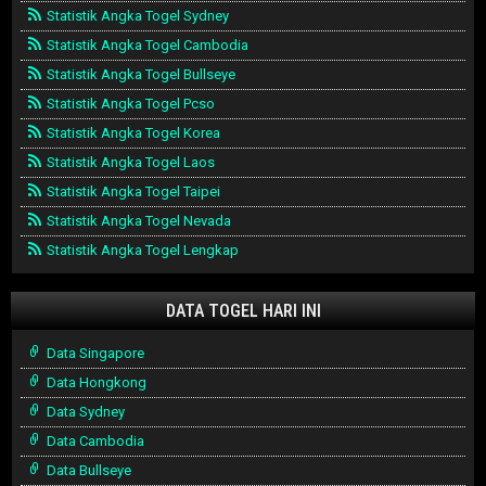
Statistik Angka Togel Sydney
Statistik Angka Togel Cambodia
Statistik Angka Togel Bullseye
Statistik Angka Togel Pcso
Statistik Angka Togel Korea
Statistik Angka Togel Laos
Statistik Angka Togel Taipei
Statistik Angka Togel Nevada
Statistik Angka Togel Lengkap
DATA TOGEL HARI INI
Data Singapore
Data Hongkong
Data Sydney
Data Cambodia
Data Bullseye