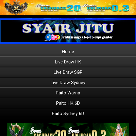
Home
Live Draw HK
Live Draw SGP
Live Draw Sydney
Paito Warna
Paito HK 6D
Paito Sydney 6D