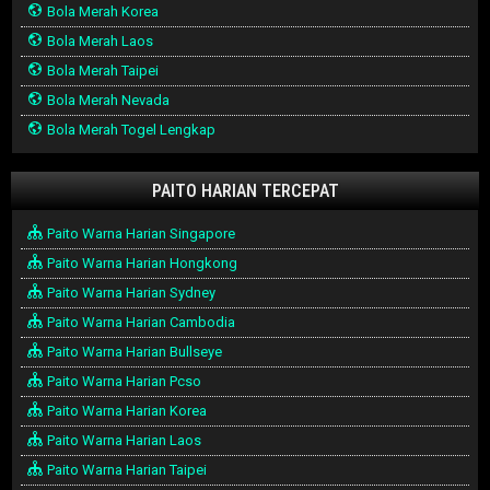
Bola Merah Korea
Bola Merah Laos
Bola Merah Taipei
Bola Merah Nevada
Bola Merah Togel Lengkap
PAITO HARIAN TERCEPAT
Paito Warna Harian Singapore
Paito Warna Harian Hongkong
Paito Warna Harian Sydney
Paito Warna Harian Cambodia
Paito Warna Harian Bullseye
Paito Warna Harian Pcso
Paito Warna Harian Korea
Paito Warna Harian Laos
Paito Warna Harian Taipei