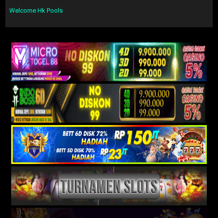
Welcome Hk Pools