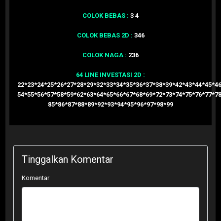
COLOK BEBAS :
3 4
COLOK BEBAS 2D :
346
COLOK NAGA :
236
64 LINE INVESTASI 2D :
22*23*24*25*26*27*28*29*32*33*34*35*36*37*38*39*42*43*44*45*4
54*55*56*57*58*59*62*63*64*65*66*67*68*69*72*73*74*75*76*77*7
85*86*87*88*89*92*93*94*95*96*97*98*99
Tinggalkan Komentar
Komentar