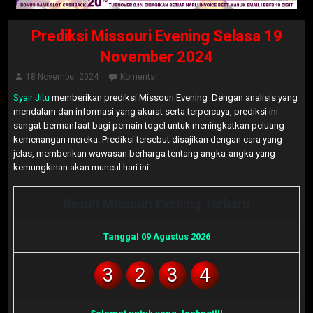
Prediksi Missouri Evening Selasa 19
November 2024
18 November 2024
Komentar
Syair Jitu
memberikan prediksi Missouri Evening Dengan analisis yang
mendalam dan informasi yang akurat serta terpercaya, prediksi ini
sangat bermanfaat bagi pemain togel untuk meningkatkan peluang
kemenangan mereka. Prediksi tersebut disajikan dengan cara yang
jelas, memberikan wawasan berharga tentang angka-angka yang
kemungkinan akan muncul hari ini.
Result Missouri Evening Terbaru
Tanggal 09 Agustus 2026
3
2
3
4