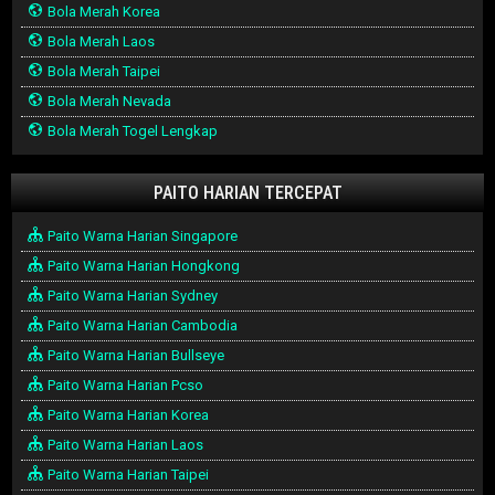
Bola Merah Korea
Bola Merah Laos
Bola Merah Taipei
Bola Merah Nevada
Bola Merah Togel Lengkap
PAITO HARIAN TERCEPAT
Paito Warna Harian Singapore
Paito Warna Harian Hongkong
Paito Warna Harian Sydney
Paito Warna Harian Cambodia
Paito Warna Harian Bullseye
Paito Warna Harian Pcso
Paito Warna Harian Korea
Paito Warna Harian Laos
Paito Warna Harian Taipei