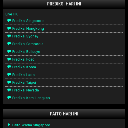
PREDIKSI HARI INI
Live HK
Prediksi Singapore
Prediksi Hongkong
Prediksi Sydney
Prediksi Cambodia
Prediksi Bullseye
Prediksi Pcso
Prediksi Korea
Prediksi Laos
Prediksi Taipei
Prediksi Nevada
Prediksi Kami Lengkap
PAITO HARI INI
Paito Warna Singapore