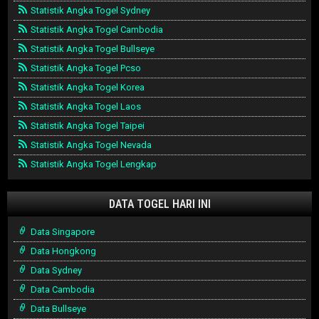
Statistik Angka Togel Sydney
Statistik Angka Togel Cambodia
Statistik Angka Togel Bullseye
Statistik Angka Togel Pcso
Statistik Angka Togel Korea
Statistik Angka Togel Laos
Statistik Angka Togel Taipei
Statistik Angka Togel Nevada
Statistik Angka Togel Lengkap
DATA TOGEL HARI INI
Data Singapore
Data Hongkong
Data Sydney
Data Cambodia
Data Bullseye