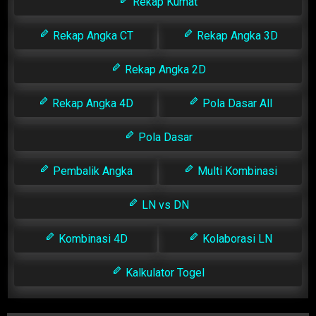
Rekap Kumat
Rekap Angka CT
Rekap Angka 3D
Rekap Angka 2D
Rekap Angka 4D
Pola Dasar All
Pola Dasar
Pembalik Angka
Multi Kombinasi
LN vs DN
Kombinasi 4D
Kolaborasi LN
Kalkulator Togel