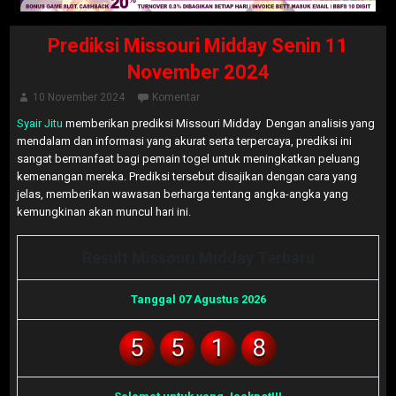
Prediksi Missouri Midday Senin 11
November 2024
10 November 2024
Komentar
Syair Jitu
memberikan prediksi Missouri Midday Dengan analisis yang
mendalam dan informasi yang akurat serta terpercaya, prediksi ini
sangat bermanfaat bagi pemain togel untuk meningkatkan peluang
kemenangan mereka. Prediksi tersebut disajikan dengan cara yang
jelas, memberikan wawasan berharga tentang angka-angka yang
kemungkinan akan muncul hari ini.
Result Missouri Midday Terbaru
Tanggal 07 Agustus 2026
5
5
1
8