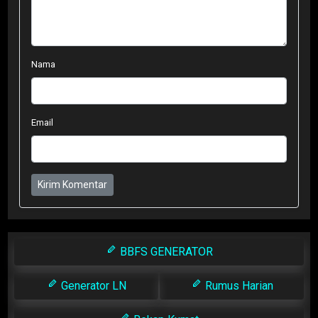
Nama
Email
Kirim Komentar
BBFS GENERATOR
Generator LN
Rumus Harian