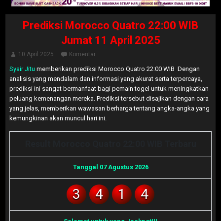
Prediksi Morocco Quatro 22:00 WIB
Jumat 11 April 2025
10 April 2025
Komentar
Syair Jitu
memberikan prediksi Morocco Quatro 22:00 WIB Dengan
analisis yang mendalam dan informasi yang akurat serta terpercaya,
prediksi ini sangat bermanfaat bagi pemain togel untuk meningkatkan
peluang kemenangan mereka. Prediksi tersebut disajikan dengan cara
yang jelas, memberikan wawasan berharga tentang angka-angka yang
kemungkinan akan muncul hari ini.
Result Morocco Quatro 22:00 WIB Terbaru
Tanggal 07 Agustus 2026
3
4
1
4