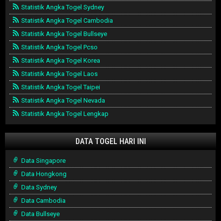
Statistik Angka Togel Sydney
Statistik Angka Togel Cambodia
Statistik Angka Togel Bullseye
Statistik Angka Togel Pcso
Statistik Angka Togel Korea
Statistik Angka Togel Laos
Statistik Angka Togel Taipei
Statistik Angka Togel Nevada
Statistik Angka Togel Lengkap
DATA TOGEL HARI INI
Data Singapore
Data Hongkong
Data Sydney
Data Cambodia
Data Bullseye