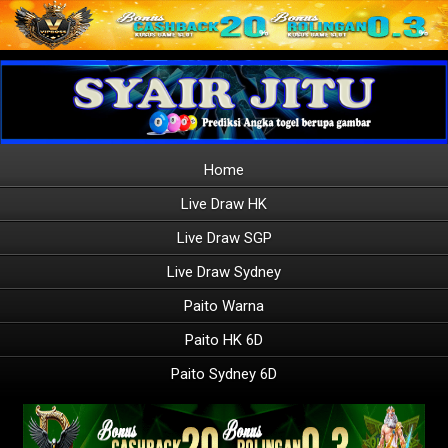
Home
Live Draw HK
Live Draw SGP
Live Draw Sydney
Paito Warna
Paito HK 6D
Paito Sydney 6D