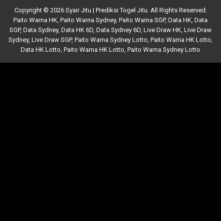
Copyright © 2026 Syair Jitu | Prediksi Togel Jitu. All Rights Reserved.
Paito Warna HK
,
Paito Warna Sydney
,
Paito Warna SGP
,
Data HK
,
Data
SGP
,
Data Sydney
,
Data HK 6D
,
Data Sydney 6D
,
Live Draw HK
,
Live Draw
Sydney
,
Live Draw SGP
,
Paito Warna Sydney Lotto
,
Paito Warna HK Lotto
,
Data HK Lotto
,
Paito Warna HK Lotto
,
Paito Warna Sydney Lotto