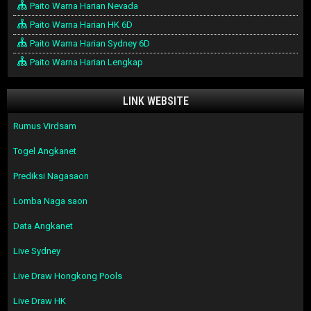
Paito Warna Harian Nevada
Paito Warna Harian HK 6D
Paito Warna Harian Sydney 6D
Paito Warna Harian Lengkap
LINK WEBSITE
Rumus Virdsam
Togel Angkanet
Prediksi Nagasaon
Lomba Naga saon
Data Angkanet
Live Sydney
Live Draw Hongkong Pools
Live Draw HK