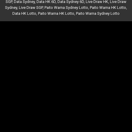
SGP
,
Data Sydney
,
Data HK 6D
,
Data Sydney 6D
,
Live Draw HK
,
Live Draw
Sydney
,
Live Draw SGP
,
Paito Warna Sydney Lotto
,
Paito Warna HK Lotto
,
Data HK Lotto
,
Paito Warna HK Lotto
,
Paito Warna Sydney Lotto