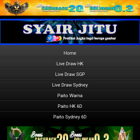
Home
Live Draw HK
Live Draw SGP
Live Draw Sydney
Paito Warna
Paito HK 6D
Paito Sydney 6D