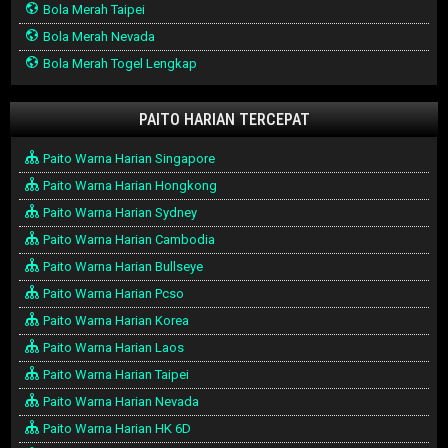
Bola Merah Taipei
Bola Merah Nevada
Bola Merah Togel Lengkap
PAITO HARIAN TERCEPAT
Paito Warna Harian Singapore
Paito Warna Harian Hongkong
Paito Warna Harian Sydney
Paito Warna Harian Cambodia
Paito Warna Harian Bullseye
Paito Warna Harian Pcso
Paito Warna Harian Korea
Paito Warna Harian Laos
Paito Warna Harian Taipei
Paito Warna Harian Nevada
Paito Warna Harian HK 6D