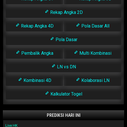
Rekap Angka 2D
Rekap Angka 4D
Pola Dasar All
Pola Dasar
Pembalik Angka
Multi Kombinasi
LN vs DN
Kombinasi 4D
Kolaborasi LN
Kalkulator Togel
PREDIKSI HARI INI
Live HK