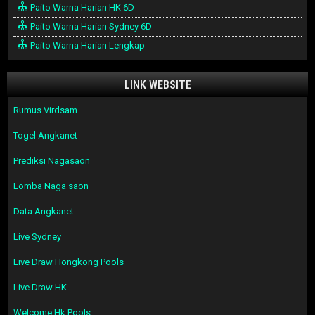
Paito Warna Harian HK 6D
Paito Warna Harian Sydney 6D
Paito Warna Harian Lengkap
LINK WEBSITE
Rumus Virdsam
Togel Angkanet
Prediksi Nagasaon
Lomba Naga saon
Data Angkanet
Live Sydney
Live Draw Hongkong Pools
Live Draw HK
Welcome Hk Pools