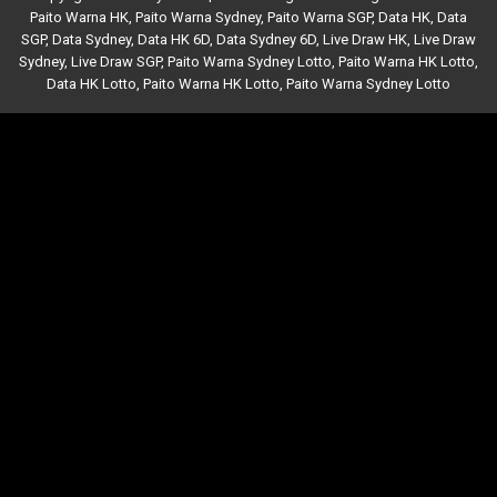
Paito Warna HK
,
Paito Warna Sydney
,
Paito Warna SGP
,
Data HK
,
Data
SGP
,
Data Sydney
,
Data HK 6D
,
Data Sydney 6D
,
Live Draw HK
,
Live Draw
Sydney
,
Live Draw SGP
,
Paito Warna Sydney Lotto
,
Paito Warna HK Lotto
,
Data HK Lotto
,
Paito Warna HK Lotto
,
Paito Warna Sydney Lotto