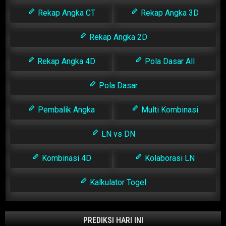
Rekap Angka CT
Rekap Angka 3D
Rekap Angka 2D
Rekap Angka 4D
Pola Dasar All
Pola Dasar
Pembalik Angka
Multi Kombinasi
LN vs DN
Kombinasi 4D
Kolaborasi LN
Kalkulator Togel
PREDIKSI HARI INI