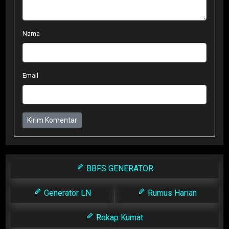
Nama
Email
Kirim Komentar
BBFS GENERATOR
Generator LN
Rumus Harian
Rekap Kumat