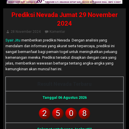
Prediksi Nevada Jumat 29 November
2024
28 November 2024
Komentar
Syair Jitu
memberikan prediksi Nevada Dengan analisis yang
mendalam dan informasi yang akurat serta terpercaya, prediksi ini
sangat bermanfaat bagi pemain togel untuk meningkatkan peluang
kemenangan mereka. Prediksi tersebut disajikan dengan cara yang
jelas, memberikan wawasan berharga tentang angka-angka yang
kemungkinan akan muncul hari ini.
Result Nevada Terbaru
Tanggal 06 Agustus 2026
2
5
0
8