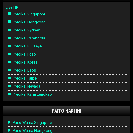
Live HK
Prediksi Singapore
Prediksi Hongkong
Prediksi Sydney
Prediksi Cambodia
Prediksi Bullseye
Prediksi Pcso
Prediksi Korea
Prediksi Laos
Prediksi Taipei
Prediksi Nevada
Prediksi Kami Lengkap
PAITO HARI INI
Paito Warna Singapore
Paito Warna Hongkong