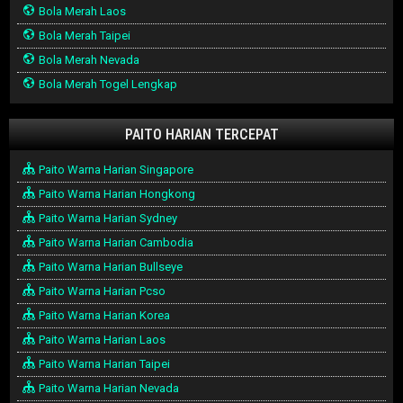
Bola Merah Laos
Bola Merah Taipei
Bola Merah Nevada
Bola Merah Togel Lengkap
PAITO HARIAN TERCEPAT
Paito Warna Harian Singapore
Paito Warna Harian Hongkong
Paito Warna Harian Sydney
Paito Warna Harian Cambodia
Paito Warna Harian Bullseye
Paito Warna Harian Pcso
Paito Warna Harian Korea
Paito Warna Harian Laos
Paito Warna Harian Taipei
Paito Warna Harian Nevada