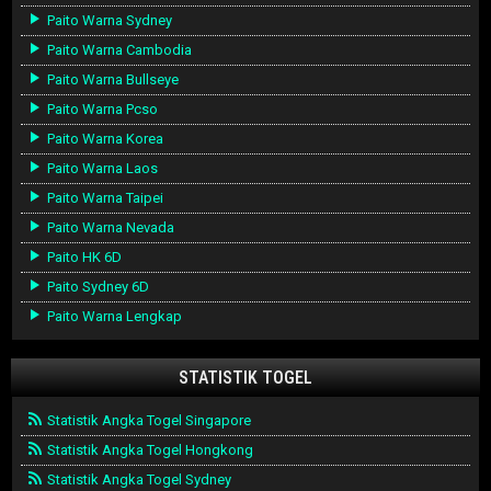
Paito Warna Sydney
Paito Warna Cambodia
Paito Warna Bullseye
Paito Warna Pcso
Paito Warna Korea
Paito Warna Laos
Paito Warna Taipei
Paito Warna Nevada
Paito HK 6D
Paito Sydney 6D
Paito Warna Lengkap
STATISTIK TOGEL
Statistik Angka Togel Singapore
Statistik Angka Togel Hongkong
Statistik Angka Togel Sydney