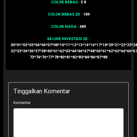
COLOK BEBAS :
5 8
COLOK BEBAS 2D :
189
COLOK NAGA :
689
64 LINE INVESTASI 2D :
00*01*02*03*04*06*07*08*10*11*12*13*14*16*17*18*20*21*22*23*2
32*33*34*36*37*38*40*41*42*43*44*46*47*48*60*61*62*63*64*66*6
73*74*76*77*78*80*81*82*83*84*86*87*88
Tinggalkan Komentar
Komentar