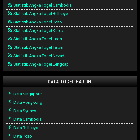
Statistik Angka Togel Cambodia
Statistik Angka Togel Bullseye
Statistik Angka Togel Pcso
Statistik Angka Togel Korea
Statistik Angka Togel Laos
Statistik Angka Togel Taipei
Statistik Angka Togel Nevada
Statistik Angka Togel Lengkap
DATA TOGEL HARI INI
Data Singapore
Data Hongkong
Data Sydney
Data Cambodia
Data Bullseye
Data Pcso