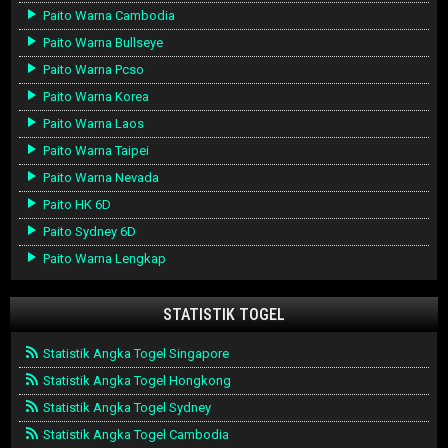
Paito Warna Cambodia
Paito Warna Bullseye
Paito Warna Pcso
Paito Warna Korea
Paito Warna Laos
Paito Warna Taipei
Paito Warna Nevada
Paito HK 6D
Paito Sydney 6D
Paito Warna Lengkap
STATISTIK TOGEL
Statistik Angka Togel Singapore
Statistik Angka Togel Hongkong
Statistik Angka Togel Sydney
Statistik Angka Togel Cambodia