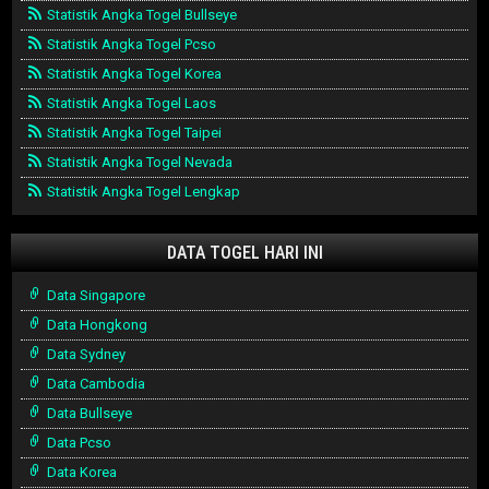
Statistik Angka Togel Bullseye
Statistik Angka Togel Pcso
Statistik Angka Togel Korea
Statistik Angka Togel Laos
Statistik Angka Togel Taipei
Statistik Angka Togel Nevada
Statistik Angka Togel Lengkap
DATA TOGEL HARI INI
Data Singapore
Data Hongkong
Data Sydney
Data Cambodia
Data Bullseye
Data Pcso
Data Korea