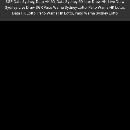
SGP
,
Data Sydney
,
Data HK 6D
,
Data Sydney 6D
,
Live Draw HK
,
Live Draw
Sydney
,
Live Draw SGP
,
Paito Warna Sydney Lotto
,
Paito Warna HK Lotto
,
Data HK Lotto
,
Paito Warna HK Lotto
,
Paito Warna Sydney Lotto