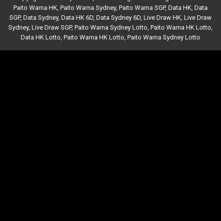
Paito Warna HK
,
Paito Warna Sydney
,
Paito Warna SGP
,
Data HK
,
Data
SGP
,
Data Sydney
,
Data HK 6D
,
Data Sydney 6D
,
Live Draw HK
,
Live Draw
Sydney
,
Live Draw SGP
,
Paito Warna Sydney Lotto
,
Paito Warna HK Lotto
,
Data HK Lotto
,
Paito Warna HK Lotto
,
Paito Warna Sydney Lotto