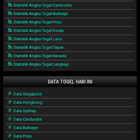
Statistik Angka Togel Cambodia
Statistik Angka Togel Bullseye
Statistik Angka Togel Pcso
Statistik Angka Togel Korea
Statistik Angka Togel Laos
Statistik Angka Togel Taipei
Statistik Angka Togel Nevada
Statistik Angka Togel Lengkap
DATA TOGEL HARI INI
Data Singapore
Data Hongkong
Data Sydney
Data Cambodia
Data Bullseye
Data Pcso