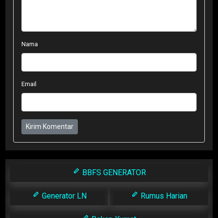
Nama
Email
Kirim Komentar
BBFS GENERATOR
Generator LN
Rumus Harian