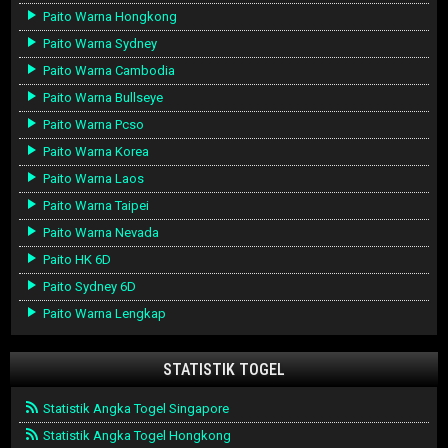
Paito Warna Hongkong
Paito Warna Sydney
Paito Warna Cambodia
Paito Warna Bullseye
Paito Warna Pcso
Paito Warna Korea
Paito Warna Laos
Paito Warna Taipei
Paito Warna Nevada
Paito HK 6D
Paito Sydney 6D
Paito Warna Lengkap
STATISTIK TOGEL
Statistik Angka Togel Singapore
Statistik Angka Togel Hongkong