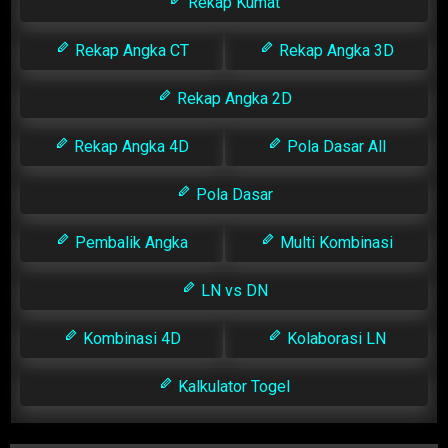
Rekap Kumat
Rekap Angka CT
Rekap Angka 3D
Rekap Angka 2D
Rekap Angka 4D
Pola Dasar All
Pola Dasar
Pembalik Angka
Multi Kombinasi
LN vs DN
Kombinasi 4D
Kolaborasi LN
Kalkulator Togel