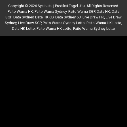
Copyright © 2026 Syair Jitu | Prediksi Togel Jitu. All Rights Reserved.
Paito Warna HK
,
Paito Warna Sydney
,
Paito Warna SGP
,
Data HK
,
Data
SGP
,
Data Sydney
,
Data HK 6D
,
Data Sydney 6D
,
Live Draw HK
,
Live Draw
Sydney
,
Live Draw SGP
,
Paito Warna Sydney Lotto
,
Paito Warna HK Lotto
,
Data HK Lotto
,
Paito Warna HK Lotto
,
Paito Warna Sydney Lotto