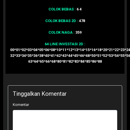
COLOK BEBAS :
6 4
COLOK BEBAS 2D :
478
COLOK NAGA :
359
64 LINE INVESTASI 2D :
00*01*02*03*04*05*06*08*10*11*12*13*14*15*16*18*20*21*22*23*2
32*33*34*35*36*38*40*41*42*43*44*45*46*48*50*51*52*53*54*55*5
63*64*65*66*68*80*81*82*83*84*85*86*88
Tinggalkan Komentar
Komentar