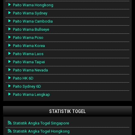
Paito Warna Hongkong
Paito Warna Sydney
Paito Warna Cambodia
Paito Warna Bullseye
Paito Warna Pcso
Paito Warna Korea
Paito Warna Laos
Paito Warna Taipei
Paito Warna Nevada
Paito HK 6D
Paito Sydney 6D
Paito Warna Lengkap
STATISTIK TOGEL
Statistik Angka Togel Singapore
Statistik Angka Togel Hongkong