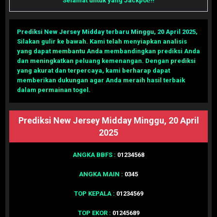
Selamat untuk yang Jackpot!!!
Prediksi New Jersey Midday terbaru Minggu, 20 April 2025
,
Silakan gulir ke bawah. Kami telah menyiapkan analisis
yang dapat membantu Anda membandingkan prediksi Anda
dan meningkatkan peluang kemenangan. Dengan prediksi
yang akurat dan terpercaya, kami berharap dapat
memberikan dukungan agar Anda meraih hasil terbaik
dalam permainan togel.
Prediksi New Jersey Midday Minggu, 20 April
2025
ANGKA BBFS :
01234568
ANGKA MAIN :
0345
TOP KEPALA :
01234569
TOP EKOR :
01245689