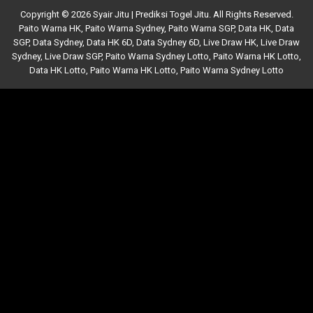
Copyright © 2026 Syair Jitu | Prediksi Togel Jitu. All Rights Reserved.
Paito Warna HK
,
Paito Warna Sydney
,
Paito Warna SGP
,
Data HK
,
Data
SGP
,
Data Sydney
,
Data HK 6D
,
Data Sydney 6D
,
Live Draw HK
,
Live Draw
Sydney
,
Live Draw SGP
,
Paito Warna Sydney Lotto
,
Paito Warna HK Lotto
,
Data HK Lotto
,
Paito Warna HK Lotto
,
Paito Warna Sydney Lotto