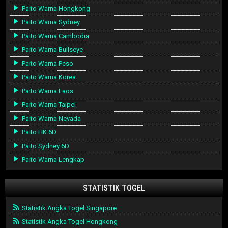
Paito Warna Hongkong
Paito Warna Sydney
Paito Warna Cambodia
Paito Warna Bullseye
Paito Warna Pcso
Paito Warna Korea
Paito Warna Laos
Paito Warna Taipei
Paito Warna Nevada
Paito HK 6D
Paito Sydney 6D
Paito Warna Lengkap
STATISTIK TOGEL
Statistik Angka Togel Singapore
Statistik Angka Togel Hongkong