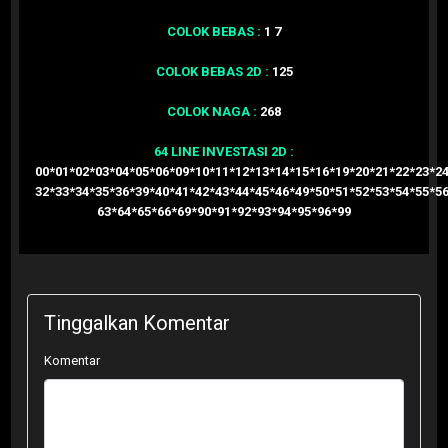
COLOK BEBAS :
1 7
COLOK BEBAS 2D :
125
COLOK NAGA :
268
64 LINE INVESTASI 2D :
00*01*02*03*04*05*06*09*10*11*12*13*14*15*16*19*20*21*22*23*2
32*33*34*35*36*39*40*41*42*43*44*45*46*49*50*51*52*53*54*55*5
63*64*65*66*69*90*91*92*93*94*95*96*99
Tinggalkan Komentar
Komentar