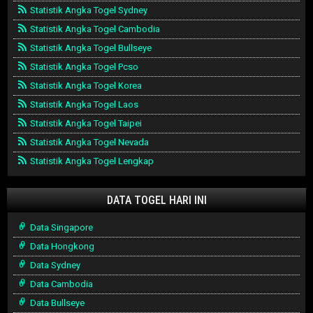
Statistik Angka Togel Sydney
Statistik Angka Togel Cambodia
Statistik Angka Togel Bullseye
Statistik Angka Togel Pcso
Statistik Angka Togel Korea
Statistik Angka Togel Laos
Statistik Angka Togel Taipei
Statistik Angka Togel Nevada
Statistik Angka Togel Lengkap
DATA TOGEL HARI INI
Data Singapore
Data Hongkong
Data Sydney
Data Cambodia
Data Bullseye