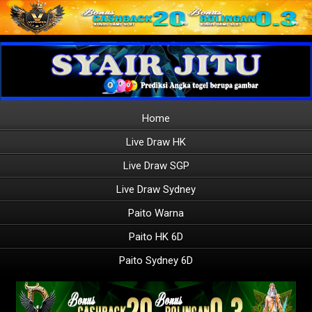
Home
Live Draw HK
Live Draw SGP
Live Draw Sydney
Paito Warna
Paito HK 6D
Paito Sydney 6D