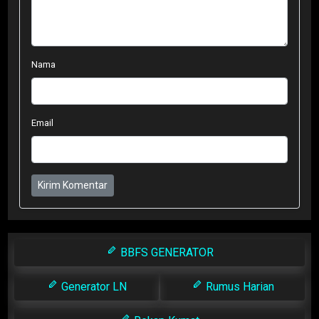
Nama
Email
Kirim Komentar
BBFS GENERATOR
Generator LN
Rumus Harian