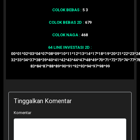
COLOK BEBAS :
5 3
COLOK BEBAS 2D :
679
COLOK NAGA :
468
64 LINE INVESTASI 2D :
00*01*02*03*04*07*08*09*10*11*12*13*14*17*18*19*20*21*22*23*2
32*33*34*37*38*39*40*41*42*43*44*47*48*49*70*71*72*73*74*77*7
83*84*87*88*89*90*91*92*93*94*97*98*99
Tinggalkan Komentar
Komentar