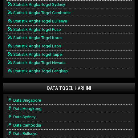
Statistik Angka Togel Sydney
Statistik Angka Togel Cambodia
Statistik Angka Togel Bullseye
Statistik Angka Togel Pcso
Statistik Angka Togel Korea
Statistik Angka Togel Laos
Statistik Angka Togel Taipei
Statistik Angka Togel Nevada
Statistik Angka Togel Lengkap
DATA TOGEL HARI INI
Data Singapore
Data Hongkong
Data Sydney
Data Cambodia
Data Bullseye