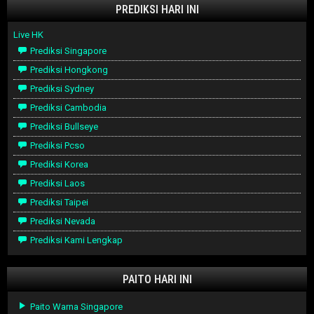
PREDIKSI HARI INI
Live HK
Prediksi Singapore
Prediksi Hongkong
Prediksi Sydney
Prediksi Cambodia
Prediksi Bullseye
Prediksi Pcso
Prediksi Korea
Prediksi Laos
Prediksi Taipei
Prediksi Nevada
Prediksi Kami Lengkap
PAITO HARI INI
Paito Warna Singapore