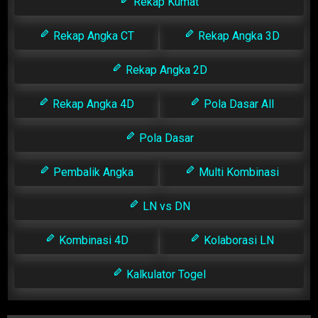
Rekap Kumat
Rekap Angka CT
Rekap Angka 3D
Rekap Angka 2D
Rekap Angka 4D
Pola Dasar All
Pola Dasar
Pembalik Angka
Multi Kombinasi
LN vs DN
Kombinasi 4D
Kolaborasi LN
Kalkulator Togel