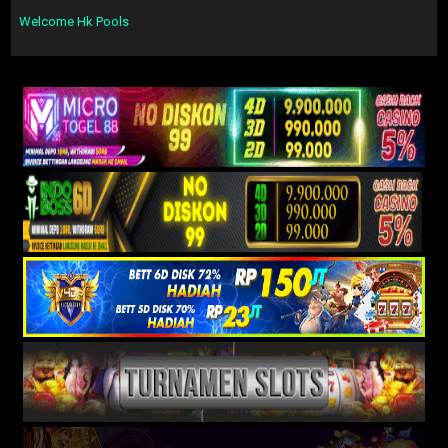
Welcome Hk Pools