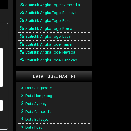
Statistik Angka Togel Cambodia
Statistik Angka Togel Bullseye
Statistik Angka Togel Pcso
Statistik Angka Togel Korea
Statistik Angka Togel Laos
Statistik Angka Togel Taipei
Statistik Angka Togel Nevada
Statistik Angka Togel Lengkap
DATA TOGEL HARI INI
Data Singapore
Data Hongkong
Data Sydney
Data Cambodia
Data Bullseye
Data Pcso