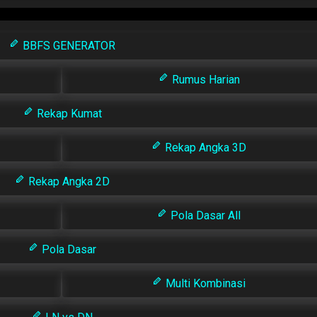
BBFS GENERATOR
Rumus Harian
Rekap Kumat
Rekap Angka 3D
Rekap Angka 2D
Pola Dasar All
Pola Dasar
Multi Kombinasi