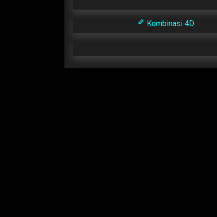
Kombinasi 4D