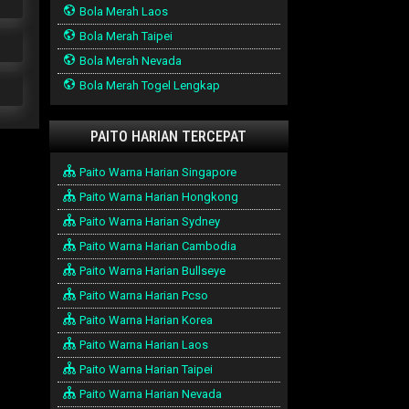
Bola Merah Laos
Bola Merah Taipei
Bola Merah Nevada
Bola Merah Togel Lengkap
PAITO HARIAN TERCEPAT
Paito Warna Harian Singapore
Paito Warna Harian Hongkong
Paito Warna Harian Sydney
Paito Warna Harian Cambodia
Paito Warna Harian Bullseye
Paito Warna Harian Pcso
Paito Warna Harian Korea
Paito Warna Harian Laos
Paito Warna Harian Taipei
Paito Warna Harian Nevada