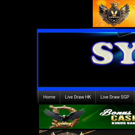
Home
Live Draw HK
Live Draw SGP