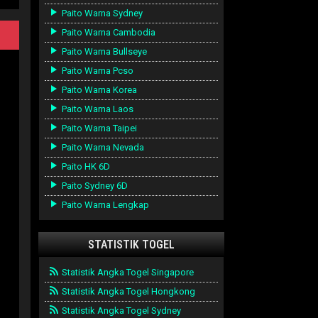
Paito Warna Sydney
Paito Warna Cambodia
Paito Warna Bullseye
Paito Warna Pcso
Paito Warna Korea
Paito Warna Laos
Paito Warna Taipei
Paito Warna Nevada
Paito HK 6D
Paito Sydney 6D
Paito Warna Lengkap
STATISTIK TOGEL
Statistik Angka Togel Singapore
Statistik Angka Togel Hongkong
Statistik Angka Togel Sydney