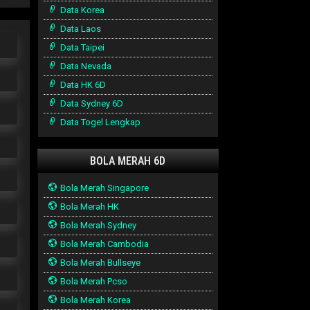
Data Korea
Data Laos
Data Taipei
Data Nevada
Data HK 6D
Data Sydney 6D
Data Togel Lengkap
BOLA MERAH 6D
Bola Merah Singapore
Bola Merah HK
Bola Merah Sydney
Bola Merah Cambodia
Bola Merah Bullseye
Bola Merah Pcso
Bola Merah Korea