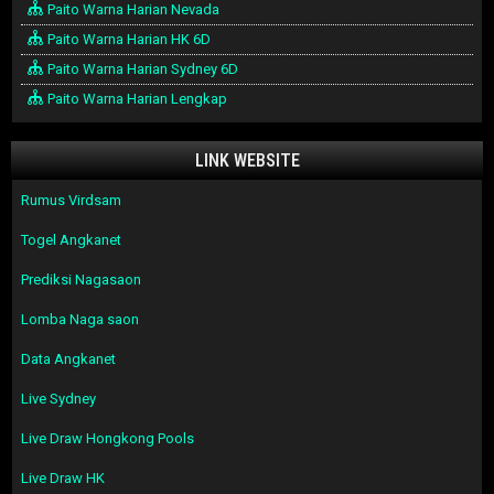
Paito Warna Harian Nevada
Paito Warna Harian HK 6D
Paito Warna Harian Sydney 6D
Paito Warna Harian Lengkap
LINK WEBSITE
Rumus Virdsam
Togel Angkanet
Prediksi Nagasaon
Lomba Naga saon
Data Angkanet
Live Sydney
Live Draw Hongkong Pools
Live Draw HK