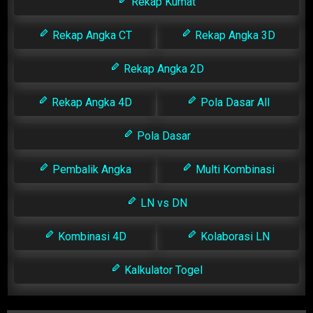
Rekap Kumat
Rekap Angka CT
Rekap Angka 3D
Rekap Angka 2D
Rekap Angka 4D
Pola Dasar All
Pola Dasar
Pembalik Angka
Multi Kombinasi
LN vs DN
Kombinasi 4D
Kolaborasi LN
Kalkulator Togel