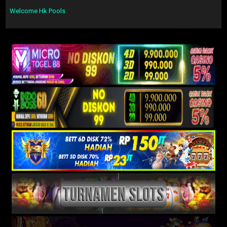
Welcome Hk Pools