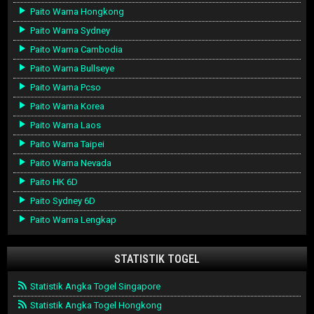
Paito Warna Hongkong
Paito Warna Sydney
Paito Warna Cambodia
Paito Warna Bullseye
Paito Warna Pcso
Paito Warna Korea
Paito Warna Laos
Paito Warna Taipei
Paito Warna Nevada
Paito HK 6D
Paito Sydney 6D
Paito Warna Lengkap
STATISTIK TOGEL
Statistik Angka Togel Singapore
Statistik Angka Togel Hongkong