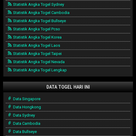
Statistik Angka Togel Sydney
Statistik Angka Togel Cambodia
Statistik Angka Togel Bullseye
Statistik Angka Togel Pcso
Statistik Angka Togel Korea
Statistik Angka Togel Laos
Statistik Angka Togel Taipei
Statistik Angka Togel Nevada
Statistik Angka Togel Lengkap
DATA TOGEL HARI INI
Data Singapore
Data Hongkong
Data Sydney
Data Cambodia
Data Bullseye