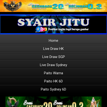
Home
Live Draw HK
Live Draw SGP
Live Draw Sydney
Paito Warna
Paito HK 6D
Paito Sydney 6D