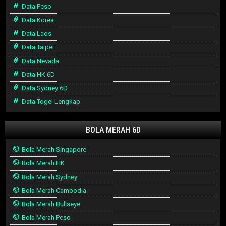
Data Pcso
Data Korea
Data Laos
Data Taipei
Data Nevada
Data HK 6D
Data Sydney 6D
Data Togel Lengkap
BOLA MERAH 6D
Bola Merah Singapore
Bola Merah HK
Bola Merah Sydney
Bola Merah Cambodia
Bola Merah Bullseye
Bola Merah Pcso