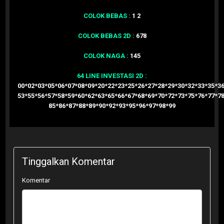
COLOK BEBAS :
1 2
COLOK BEBAS 2D :
678
COLOK NAGA :
145
64 LINE INVESTASI 2D :
00*02*03*05*06*07*08*09*20*22*23*25*26*27*28*29*30*32*33*35*3
53*55*56*57*58*59*60*62*63*65*66*67*68*69*70*72*73*75*76*77*7
85*86*87*88*89*90*92*93*95*96*97*98*99
Tinggalkan Komentar
Komentar