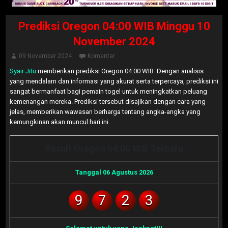
Prediksi Oregon 04:00 WIB Minggu 10
November 2024
09 November 2024
Komentar
Syair Jitu
memberikan prediksi Oregon 04:00 WIB Dengan analisis
yang mendalam dan informasi yang akurat serta terpercaya, prediksi ini
sangat bermanfaat bagi pemain togel untuk meningkatkan peluang
kemenangan mereka. Prediksi tersebut disajikan dengan cara yang
jelas, memberikan wawasan berharga tentang angka-angka yang
kemungkinan akan muncul hari ini.
Result Oregon 04:00 WIB Terbaru
Tanggal 06 Agustus 2026
9
7
2
3