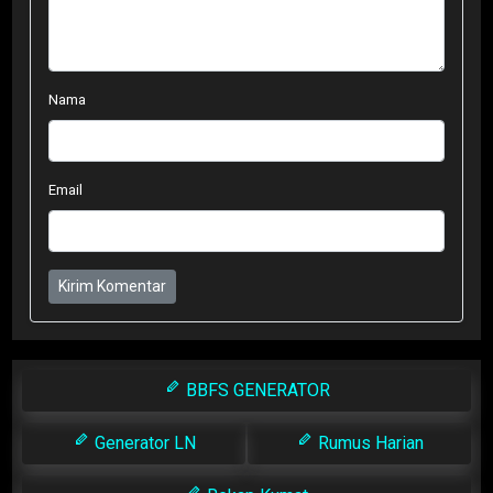
Nama
Email
Kirim Komentar
BBFS GENERATOR
Generator LN
Rumus Harian