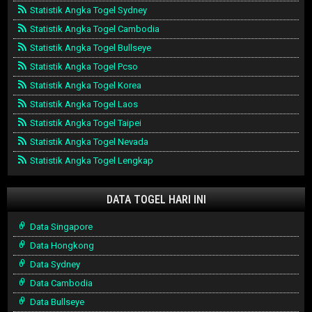
Statistik Angka Togel Sydney
Statistik Angka Togel Cambodia
Statistik Angka Togel Bullseye
Statistik Angka Togel Pcso
Statistik Angka Togel Korea
Statistik Angka Togel Laos
Statistik Angka Togel Taipei
Statistik Angka Togel Nevada
Statistik Angka Togel Lengkap
DATA TOGEL HARI INI
Data Singapore
Data Hongkong
Data Sydney
Data Cambodia
Data Bullseye