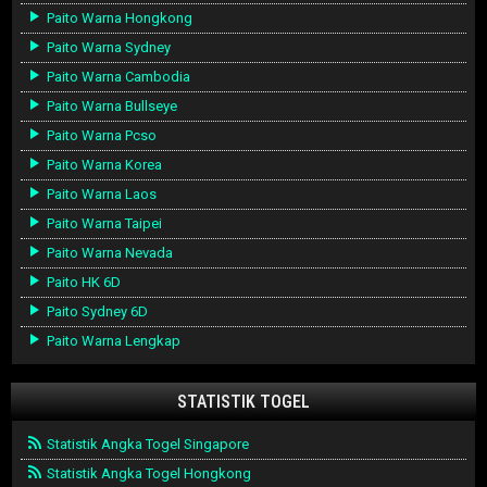
Paito Warna Hongkong
Paito Warna Sydney
Paito Warna Cambodia
Paito Warna Bullseye
Paito Warna Pcso
Paito Warna Korea
Paito Warna Laos
Paito Warna Taipei
Paito Warna Nevada
Paito HK 6D
Paito Sydney 6D
Paito Warna Lengkap
STATISTIK TOGEL
Statistik Angka Togel Singapore
Statistik Angka Togel Hongkong