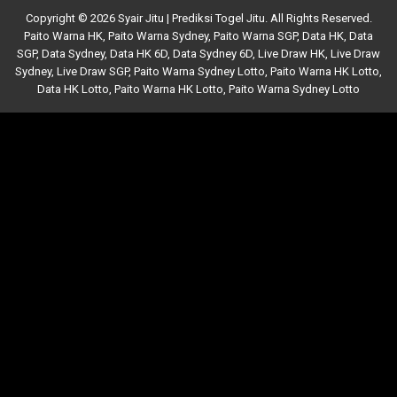
Copyright © 2026 Syair Jitu | Prediksi Togel Jitu. All Rights Reserved.
Paito Warna HK
,
Paito Warna Sydney
,
Paito Warna SGP
,
Data HK
,
Data
SGP
,
Data Sydney
,
Data HK 6D
,
Data Sydney 6D
,
Live Draw HK
,
Live Draw
Sydney
,
Live Draw SGP
,
Paito Warna Sydney Lotto
,
Paito Warna HK Lotto
,
Data HK Lotto
,
Paito Warna HK Lotto
,
Paito Warna Sydney Lotto