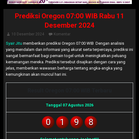
Prediksi Oregon 07:00 WIB Rabu 11
Desember 2024
10 Desember 2024
Komentar
Syair Jitu
memberikan prediksi Oregon 07:00 WIB Dengan analisis
yang mendalam dan informasi yang akurat serta terpercaya, prediksi ini
sangat bermanfaat bagi pemain togel untuk meningkatkan peluang
kemenangan mereka. Prediksi tersebut disajikan dengan cara yang
jelas, memberikan wawasan berharga tentang angka-angka yang
kemungkinan akan muncul hari ini.
Result Oregon 07:00 WIB Terbaru
Tanggal 07 Agustus 2026
0
1
9
8