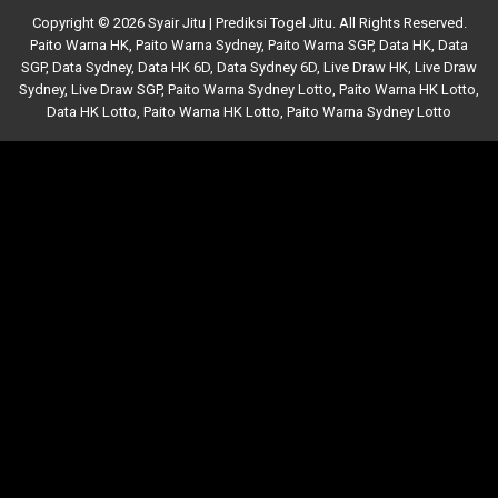
Copyright © 2026 Syair Jitu | Prediksi Togel Jitu. All Rights Reserved.
Paito Warna HK
,
Paito Warna Sydney
,
Paito Warna SGP
,
Data HK
,
Data
SGP
,
Data Sydney
,
Data HK 6D
,
Data Sydney 6D
,
Live Draw HK
,
Live Draw
Sydney
,
Live Draw SGP
,
Paito Warna Sydney Lotto
,
Paito Warna HK Lotto
,
Data HK Lotto
,
Paito Warna HK Lotto
,
Paito Warna Sydney Lotto