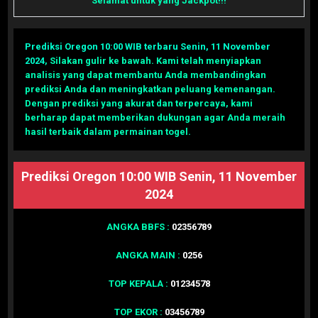
Selamat untuk yang Jackpot!!!
Prediksi Oregon 10:00 WIB terbaru Senin, 11 November
2024
,
Silakan gulir ke bawah. Kami telah menyiapkan
analisis yang dapat membantu Anda membandingkan
prediksi Anda dan meningkatkan peluang kemenangan.
Dengan prediksi yang akurat dan terpercaya, kami
berharap dapat memberikan dukungan agar Anda meraih
hasil terbaik dalam permainan togel.
Prediksi Oregon 10:00 WIB Senin, 11 November
2024
ANGKA BBFS :
02356789
ANGKA MAIN :
0256
TOP KEPALA :
01234578
TOP EKOR :
03456789