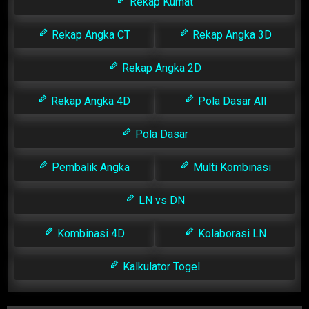
Rekap Kumat
Rekap Angka CT
Rekap Angka 3D
Rekap Angka 2D
Rekap Angka 4D
Pola Dasar All
Pola Dasar
Pembalik Angka
Multi Kombinasi
LN vs DN
Kombinasi 4D
Kolaborasi LN
Kalkulator Togel