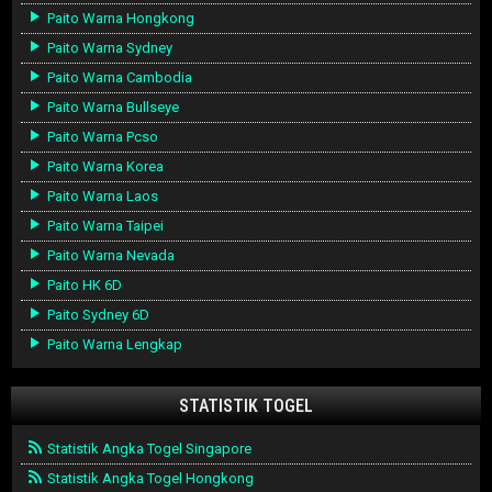
Paito Warna Hongkong
Paito Warna Sydney
Paito Warna Cambodia
Paito Warna Bullseye
Paito Warna Pcso
Paito Warna Korea
Paito Warna Laos
Paito Warna Taipei
Paito Warna Nevada
Paito HK 6D
Paito Sydney 6D
Paito Warna Lengkap
STATISTIK TOGEL
Statistik Angka Togel Singapore
Statistik Angka Togel Hongkong