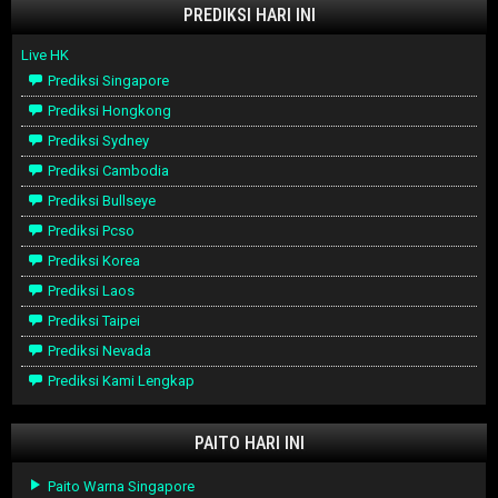
PREDIKSI HARI INI
Live HK
Prediksi Singapore
Prediksi Hongkong
Prediksi Sydney
Prediksi Cambodia
Prediksi Bullseye
Prediksi Pcso
Prediksi Korea
Prediksi Laos
Prediksi Taipei
Prediksi Nevada
Prediksi Kami Lengkap
PAITO HARI INI
Paito Warna Singapore