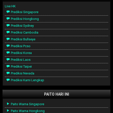
Live HK
Prediksi Singapore
Prediksi Hongkong
Prediksi Sydney
Prediksi Cambodia
Prediksi Bullseye
Prediksi Pcso
Prediksi Korea
Prediksi Laos
Prediksi Taipei
Prediksi Nevada
Prediksi Kami Lengkap
PAITO HARI INI
Paito Warna Singapore
Paito Warna Hongkong