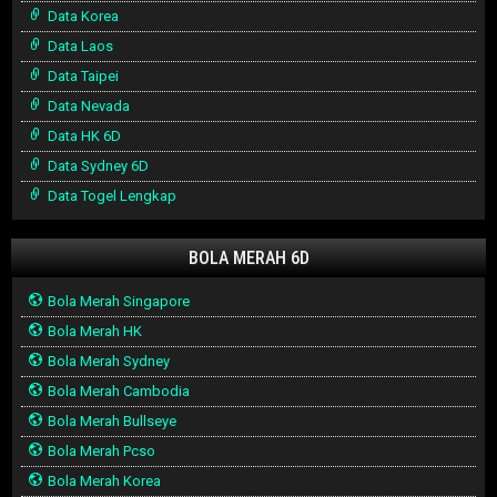
Data Korea
Data Laos
Data Taipei
Data Nevada
Data HK 6D
Data Sydney 6D
Data Togel Lengkap
BOLA MERAH 6D
Bola Merah Singapore
Bola Merah HK
Bola Merah Sydney
Bola Merah Cambodia
Bola Merah Bullseye
Bola Merah Pcso
Bola Merah Korea