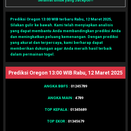
Selamat untuk yang Jackpot!!!
Prediksi Oregon 13:00 WIB terbaru Rabu, 12 Maret 2025
,
Silakan gulir ke bawah. Kami telah menyiapkan analisis
yang dapat membantu Anda membandingkan prediksi Anda
dan meningkatkan peluang kemenangan. Dengan prediksi
yang akurat dan terpercaya, kami berharap dapat
memberikan dukungan agar Anda meraih hasil terbaik
dalam permainan togel.
Prediksi Oregon 13:00 WIB Rabu, 12 Maret 2025
ANGKA BBFS :
01245789
ANGKA MAIN :
4789
TOP KEPALA :
01345689
TOP EKOR :
01345679