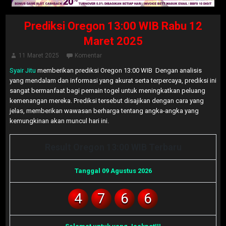
Prediksi Oregon 13:00 WIB Rabu 12
Maret 2025
11 Maret 2025
Komentar
Syair Jitu
memberikan prediksi Oregon 13:00 WIB Dengan analisis
yang mendalam dan informasi yang akurat serta terpercaya, prediksi ini
sangat bermanfaat bagi pemain togel untuk meningkatkan peluang
kemenangan mereka. Prediksi tersebut disajikan dengan cara yang
jelas, memberikan wawasan berharga tentang angka-angka yang
kemungkinan akan muncul hari ini.
Result Oregon 13:00 WIB Terbaru
Tanggal 09 Agustus 2026
4
7
6
6