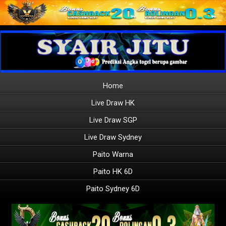
Home
Live Draw HK
Live Draw SGP
Live Draw Sydney
Paito Warna
Paito HK 6D
Paito Sydney 6D