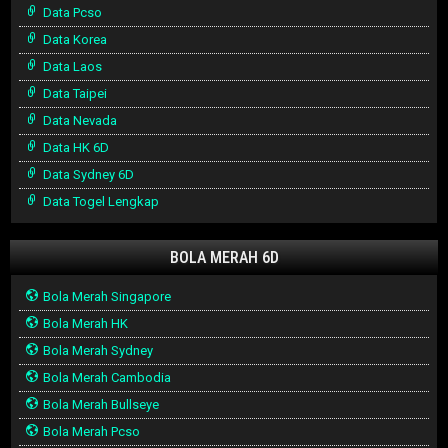
Data Pcso
Data Korea
Data Laos
Data Taipei
Data Nevada
Data HK 6D
Data Sydney 6D
Data Togel Lengkap
BOLA MERAH 6D
Bola Merah Singapore
Bola Merah HK
Bola Merah Sydney
Bola Merah Cambodia
Bola Merah Bullseye
Bola Merah Pcso