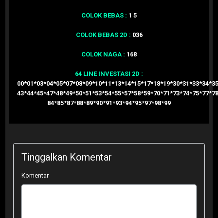
COLOK BEBAS :
1 5
COLOK BEBAS 2D :
036
COLOK NAGA :
168
64 LINE INVESTASI 2D :
00*01*03*04*05*07*08*09*10*11*13*14*15*17*18*19*30*31*33*34*3
43*44*45*47*48*49*50*51*53*54*55*57*58*59*70*71*73*74*75*77*7
84*85*87*88*89*90*91*93*94*95*97*98*99
Tinggalkan Komentar
Komentar