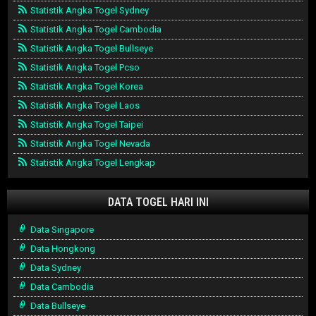
Statistik Angka Togel Sydney
Statistik Angka Togel Cambodia
Statistik Angka Togel Bullseye
Statistik Angka Togel Pcso
Statistik Angka Togel Korea
Statistik Angka Togel Laos
Statistik Angka Togel Taipei
Statistik Angka Togel Nevada
Statistik Angka Togel Lengkap
DATA TOGEL HARI INI
Data Singapore
Data Hongkong
Data Sydney
Data Cambodia
Data Bullseye