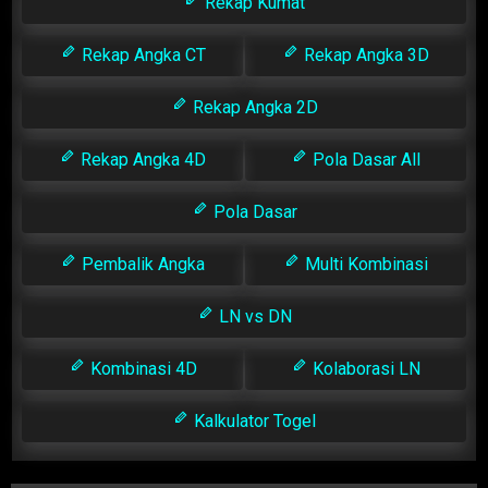
Rekap Kumat
Rekap Angka CT
Rekap Angka 3D
Rekap Angka 2D
Rekap Angka 4D
Pola Dasar All
Pola Dasar
Pembalik Angka
Multi Kombinasi
LN vs DN
Kombinasi 4D
Kolaborasi LN
Kalkulator Togel