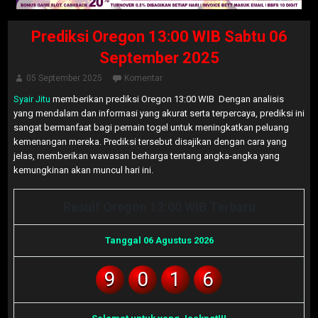
Prediksi Oregon 13:00 WIB Sabtu 06
September 2025
05 September 2025
Komentar
Syair Jitu
memberikan prediksi Oregon 13:00 WIB Dengan analisis
yang mendalam dan informasi yang akurat serta terpercaya, prediksi ini
sangat bermanfaat bagi pemain togel untuk meningkatkan peluang
kemenangan mereka. Prediksi tersebut disajikan dengan cara yang
jelas, memberikan wawasan berharga tentang angka-angka yang
kemungkinan akan muncul hari ini.
Result Oregon 13:00 WIB Terbaru
Tanggal 06 Agustus 2026
9
0
1
6