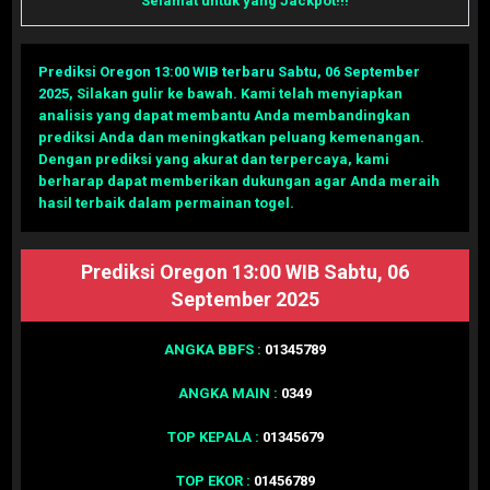
Selamat untuk yang Jackpot!!!
Prediksi Oregon 13:00 WIB terbaru Sabtu, 06 September
2025
,
Silakan gulir ke bawah. Kami telah menyiapkan
analisis yang dapat membantu Anda membandingkan
prediksi Anda dan meningkatkan peluang kemenangan.
Dengan prediksi yang akurat dan terpercaya, kami
berharap dapat memberikan dukungan agar Anda meraih
hasil terbaik dalam permainan togel.
Prediksi Oregon 13:00 WIB Sabtu, 06
September 2025
ANGKA BBFS :
01345789
ANGKA MAIN :
0349
TOP KEPALA :
01345679
TOP EKOR :
01456789