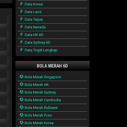
Data Korea
Data Laos
Data Taipei
Data Nevada
Data HK 6D
Data Sydney 6D
Data Togel Lengkap
BOLA MERAH 6D
Bola Merah Singapore
Bola Merah HK
Bola Merah Sydney
Bola Merah Cambodia
Bola Merah Bullseye
Bola Merah Pcso
Bola Merah Korea