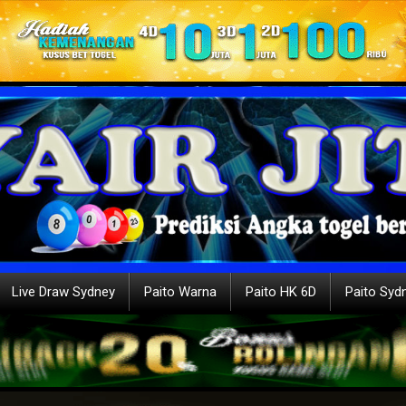
Live Draw Sydney
Paito Warna
Paito HK 6D
Paito Syd