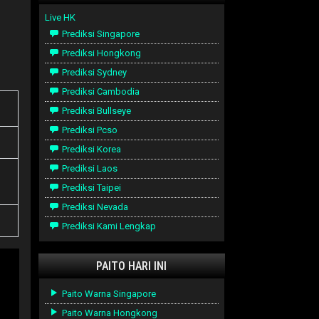
Live HK
Prediksi Singapore
Prediksi Hongkong
Prediksi Sydney
Prediksi Cambodia
Prediksi Bullseye
Prediksi Pcso
Prediksi Korea
Prediksi Laos
Prediksi Taipei
Prediksi Nevada
Prediksi Kami Lengkap
PAITO HARI INI
Paito Warna Singapore
Paito Warna Hongkong