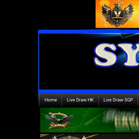
Home
Live Draw HK
Live Draw SGP