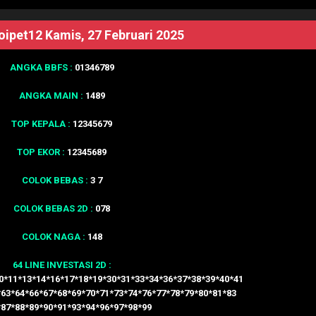
oipet12 Kamis, 27 Februari 2025
ANGKA BBFS :
01346789
ANGKA MAIN :
1489
TOP KEPALA :
12345679
TOP EKOR :
12345689
COLOK BEBAS :
3 7
COLOK BEBAS 2D :
078
COLOK NAGA :
148
64 LINE INVESTASI 2D :
0*11*13*14*16*17*18*19*30*31*33*34*36*37*38*39*40*41
*63*64*66*67*68*69*70*71*73*74*76*77*78*79*80*81*83
*87*88*89*90*91*93*94*96*97*98*99