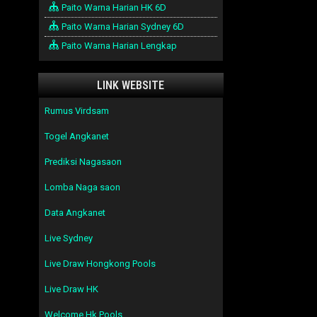
Paito Warna Harian HK 6D
Paito Warna Harian Sydney 6D
Paito Warna Harian Lengkap
LINK WEBSITE
Rumus Virdsam
Togel Angkanet
Prediksi Nagasaon
Lomba Naga saon
Data Angkanet
Live Sydney
Live Draw Hongkong Pools
Live Draw HK
Welcome Hk Pools