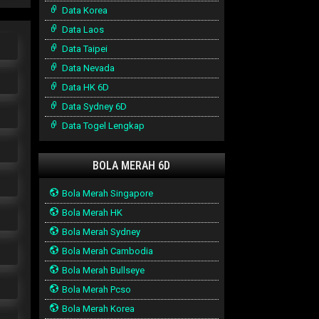
Data Korea
Data Laos
Data Taipei
Data Nevada
Data HK 6D
Data Sydney 6D
Data Togel Lengkap
BOLA MERAH 6D
Bola Merah Singapore
Bola Merah HK
Bola Merah Sydney
Bola Merah Cambodia
Bola Merah Bullseye
Bola Merah Pcso
Bola Merah Korea