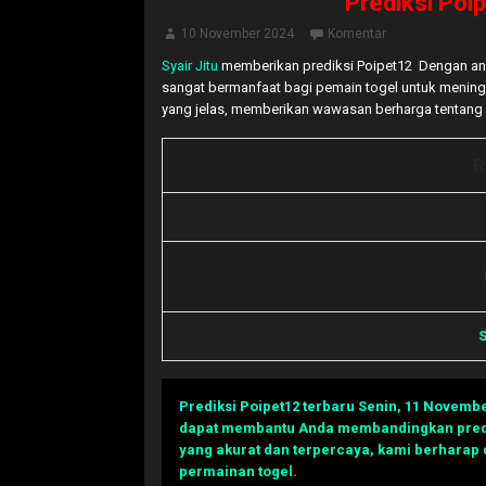
Prediksi Po
10 November 2024
Komentar
Syair Jitu
memberikan prediksi Poipet12 Dengan anali
sangat bermanfaat bagi pemain togel untuk mening
yang jelas, memberikan wawasan berharga tentang 
R
S
Prediksi Poipet12 terbaru Senin, 11 Novemb
dapat membantu Anda membandingkan predi
yang akurat dan terpercaya, kami berharap
permainan togel.