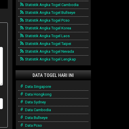
Statistik Angka Togel Cambodia
Statistik Angka Togel Bullseye
Statistik Angka Togel Pcso
Statistik Angka Togel Korea
Statistik Angka Togel Laos
Statistik Angka Togel Taipei
Statistik Angka Togel Nevada
Statistik Angka Togel Lengkap
DATA TOGEL HARI INI
Data Singapore
Data Hongkong
Data Sydney
Data Cambodia
Data Bullseye
Data Pcso