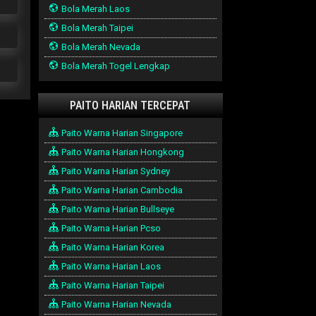
Bola Merah Laos
Bola Merah Taipei
Bola Merah Nevada
Bola Merah Togel Lengkap
PAITO HARIAN TERCEPAT
Paito Warna Harian Singapore
Paito Warna Harian Hongkong
Paito Warna Harian Sydney
Paito Warna Harian Cambodia
Paito Warna Harian Bullseye
Paito Warna Harian Pcso
Paito Warna Harian Korea
Paito Warna Harian Laos
Paito Warna Harian Taipei
Paito Warna Harian Nevada