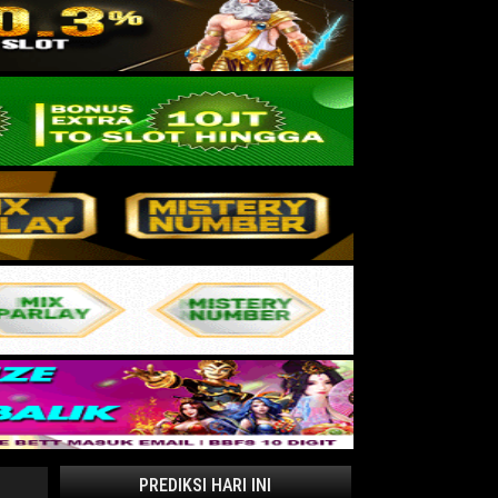
PREDIKSI HARI INI