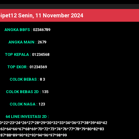
oipet12 Senin, 11 November 2024
ANGKA BBFS :
02346789
ANGKA MAIN :
2679
TOP KEPALA :
01234568
TOP EKOR :
01234569
COLOK BEBAS :
8 3
COLOK BEBAS 2D :
135
COLOK NAGA :
123
64 LINE INVESTASI 2D :
0*22*23*24*26*27*28*29*30*32*33*34*36*37*38*39*40*42
*63*64*66*67*68*69*70*72*73*74*76*77*78*79*80*82*83
*87*88*89*90*92*93*94*96*97*98*99