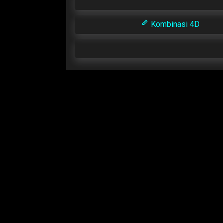
Kombinasi 4D