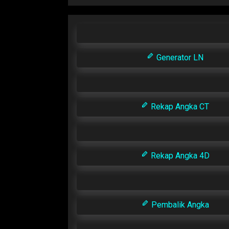
Generator LN
Rekap Angka CT
Rekap Angka 4D
Pembalik Angka