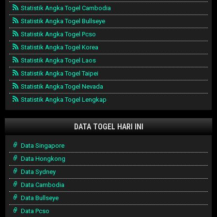
Statistik Angka Togel Cambodia
Statistik Angka Togel Bullseye
Statistik Angka Togel Pcso
Statistik Angka Togel Korea
Statistik Angka Togel Laos
Statistik Angka Togel Taipei
Statistik Angka Togel Nevada
Statistik Angka Togel Lengkap
DATA TOGEL HARI INI
Data Singapore
Data Hongkong
Data Sydney
Data Cambodia
Data Bullseye
Data Pcso