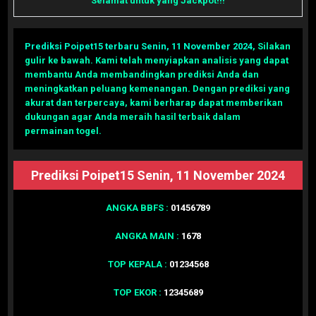
Selamat untuk yang Jackpot!!!
Prediksi Poipet15 terbaru Senin, 11 November 2024
,
Silakan
gulir ke bawah. Kami telah menyiapkan analisis yang dapat
membantu Anda membandingkan prediksi Anda dan
meningkatkan peluang kemenangan. Dengan prediksi yang
akurat dan terpercaya, kami berharap dapat memberikan
dukungan agar Anda meraih hasil terbaik dalam
permainan togel.
Prediksi Poipet15 Senin, 11 November 2024
ANGKA BBFS :
01456789
ANGKA MAIN :
1678
TOP KEPALA :
01234568
TOP EKOR :
12345689