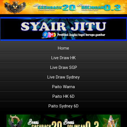
Home
Live Draw HK
Live Draw SGP
Live Draw Sydney
Paito Warna
Paito HK 6D
Paito Sydney 6D