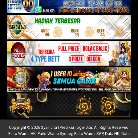
Copyright © 2026 Syair Jitu | Prediksi Togel Jitu. All Rights Reserved.
Paito Warna HK
,
Paito Warna Sydney
,
Paito Warna SGP
,
Data HK
,
Data