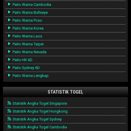
Paito Warna Cambodia
Paito Warna Bullseye
Paito Warna Pcso
Paito Warna Korea
Paito Warna Laos
Paito Warna Taipei
Paito Warna Nevada
Paito HK 6D
Paito Sydney 6D
Paito Warna Lengkap
STATISTIK TOGEL
Statistik Angka Togel Singapore
Statistik Angka Togel Hongkong
Statistik Angka Togel Sydney
Statistik Angka Togel Cambodia