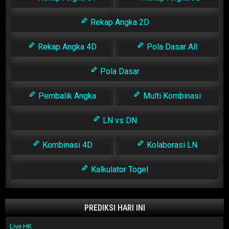
Rekap Angka 2D
Rekap Angka 4D
Pola Dasar All
Pola Dasar
Pembalik Angka
Multi Kombinasi
LN vs DN
Kombinasi 4D
Kolaborasi LN
Kalkulator Togel
PREDIKSI HARI INI
Live HK