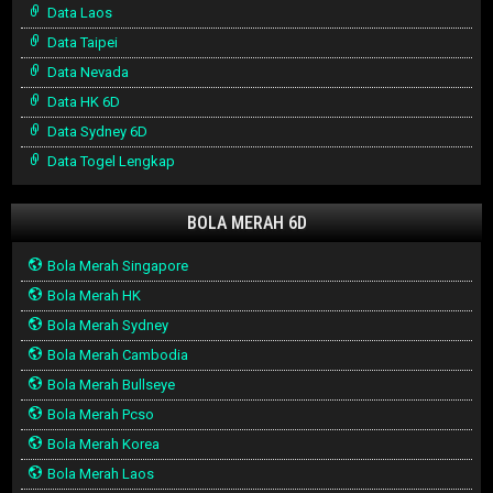
Data Laos
Data Taipei
Data Nevada
Data HK 6D
Data Sydney 6D
Data Togel Lengkap
BOLA MERAH 6D
Bola Merah Singapore
Bola Merah HK
Bola Merah Sydney
Bola Merah Cambodia
Bola Merah Bullseye
Bola Merah Pcso
Bola Merah Korea
Bola Merah Laos