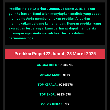
Prediksi Poipet22 terbaru Jumat, 28 Maret 2025
,
Silakan
gulir ke bawah. Kami telah menyiapkan analisis yang dapat
membantu Anda membandingkan prediksi Anda dan
meningkatkan peluang kemenangan. Dengan prediksi yang
akurat dan terpercaya, kami berharap dapat memberikan
dukungan agar Anda meraih hasil terbaik dalam
permainan togel.
Prediksi Poipet22 Jumat, 28 Maret 2025
ANGKA BBFS :
01345789
ANGKA MAIN :
0189
TOP KEPALA :
02345678
TOP EKOR :
01234678
COLOK BEBAS :
3 7