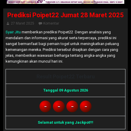
Prediksi Poipet22 Jumat 28 Maret 2025
27 Maret 2025
Komentar
Syair Jitu
memberikan prediksi Poipet22 Dengan analisis yang
mendalam dan informasi yang akurat serta terpercaya, prediksi ini
sangat bermanfaat bagi pemain togel untuk meningkatkan peluang
kemenangan mereka. Prediksi tersebut disajikan dengan cara yang
jelas, memberikan wawasan berharga tentang angka-angka yang
kemungkinan akan muncul hari ini.
Result Poipet22 Terbaru
Tanggal 09 Agustus 2026
-
-
-
-
Selamat untuk yang Jackpot!!!