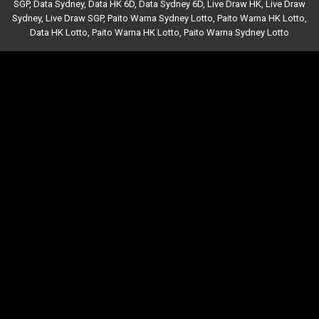
SGP
,
Data Sydney
,
Data HK 6D
,
Data Sydney 6D
,
Live Draw HK
,
Live Draw
Sydney
,
Live Draw SGP
,
Paito Warna Sydney Lotto
,
Paito Warna HK Lotto
,
Data HK Lotto
,
Paito Warna HK Lotto
,
Paito Warna Sydney Lotto