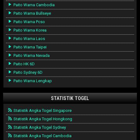
Paito Warna Cambodia
Paito Warna Bullseye
Paito Warna Pcso
Paito Warna Korea
Paito Warna Laos
Paito Warna Taipei
Paito Warna Nevada
Paito HK 6D
Paito Sydney 6D
Paito Warna Lengkap
STATISTIK TOGEL
Statistik Angka Togel Singapore
Statistik Angka Togel Hongkong
Statistik Angka Togel Sydney
Statistik Angka Togel Cambodia