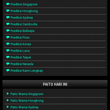
Prediksi Singapore
Prediksi Hongkong
Prediksi Sydney
Prediksi Cambodia
Prediksi Bullseye
Prediksi Pcso
Prediksi Korea
Prediksi Laos
Prediksi Taipei
Prediksi Nevada
Prediksi Kami Lengkap
PAITO HARI INI
Paito Warna Singapore
Paito Warna Hongkong
Paito Warna Sydney