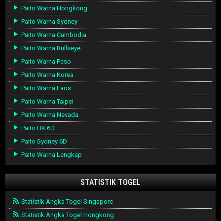
Paito Warna Hongkong
Paito Warna Sydney
Paito Warna Cambodia
Paito Warna Bullseye
Paito Warna Pcso
Paito Warna Korea
Paito Warna Laos
Paito Warna Taipei
Paito Warna Nevada
Paito HK 6D
Paito Sydney 6D
Paito Warna Lengkap
STATISTIK TOGEL
Statistik Angka Togel Singapore
Statistik Angka Togel Hongkong