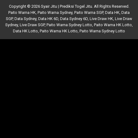
Copyright © 2026 Syair Jitu | Prediksi Togel Jitu. All Rights Reserved.
Paito Warna HK
,
Paito Warna Sydney
,
Paito Warna SGP
,
Data HK
,
Data
SGP
,
Data Sydney
,
Data HK 6D
,
Data Sydney 6D
,
Live Draw HK
,
Live Draw
Sydney
,
Live Draw SGP
,
Paito Warna Sydney Lotto
,
Paito Warna HK Lotto
,
Data HK Lotto
,
Paito Warna HK Lotto
,
Paito Warna Sydney Lotto