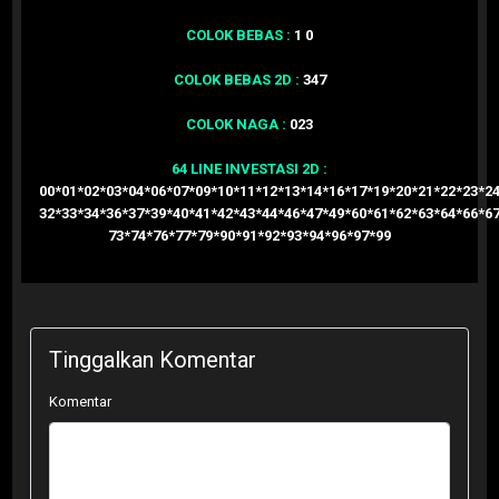
COLOK BEBAS :
1 0
COLOK BEBAS 2D :
347
COLOK NAGA :
023
64 LINE INVESTASI 2D :
00*01*02*03*04*06*07*09*10*11*12*13*14*16*17*19*20*21*22*23*2
32*33*34*36*37*39*40*41*42*43*44*46*47*49*60*61*62*63*64*66*6
73*74*76*77*79*90*91*92*93*94*96*97*99
Tinggalkan Komentar
Komentar