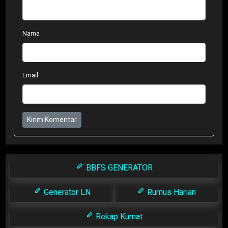
Nama
Email
Kirim Komentar
BBFS GENERATOR
Generator LN
Rumus Harian
Rekap Kumat