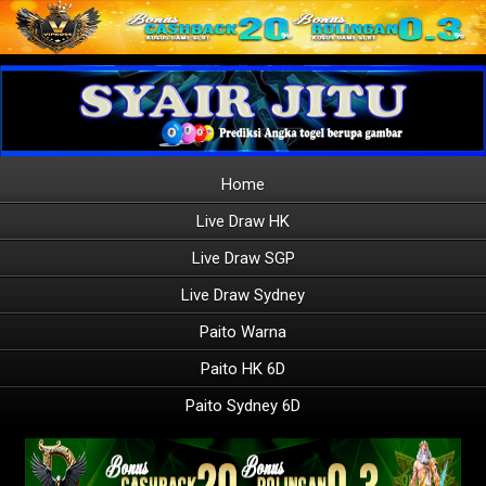
Home
Live Draw HK
Live Draw SGP
Live Draw Sydney
Paito Warna
Paito HK 6D
Paito Sydney 6D