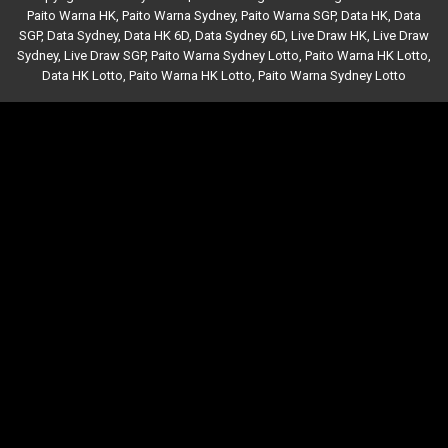
Paito Warna HK
,
Paito Warna Sydney
,
Paito Warna SGP
,
Data HK
,
Data
SGP
,
Data Sydney
,
Data HK 6D
,
Data Sydney 6D
,
Live Draw HK
,
Live Draw
Sydney
,
Live Draw SGP
,
Paito Warna Sydney Lotto
,
Paito Warna HK Lotto
,
Data HK Lotto
,
Paito Warna HK Lotto
,
Paito Warna Sydney Lotto