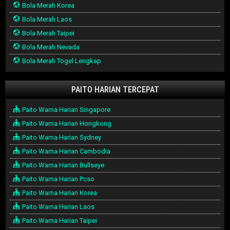
Bola Merah Korea
Bola Merah Laos
Bola Merah Taipei
Bola Merah Nevada
Bola Merah Togel Lengkap
PAITO HARIAN TERCEPAT
Paito Warna Harian Singapore
Paito Warna Harian Hongkong
Paito Warna Harian Sydney
Paito Warna Harian Cambodia
Paito Warna Harian Bullseye
Paito Warna Harian Pcso
Paito Warna Harian Korea
Paito Warna Harian Laos
Paito Warna Harian Taipei