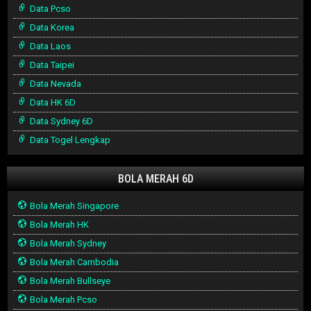
Data Pcso
Data Korea
Data Laos
Data Taipei
Data Nevada
Data HK 6D
Data Sydney 6D
Data Togel Lengkap
BOLA MERAH 6D
Bola Merah Singapore
Bola Merah HK
Bola Merah Sydney
Bola Merah Cambodia
Bola Merah Bullseye
Bola Merah Pcso