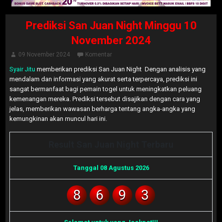
Prediksi San Juan Night Minggu 10
November 2024
09 November 2024
Komentar
Syair Jitu
memberikan prediksi San Juan Night Dengan analisis yang
mendalam dan informasi yang akurat serta terpercaya, prediksi ini
sangat bermanfaat bagi pemain togel untuk meningkatkan peluang
kemenangan mereka. Prediksi tersebut disajikan dengan cara yang
jelas, memberikan wawasan berharga tentang angka-angka yang
kemungkinan akan muncul hari ini.
Result San Juan Night Terbaru
Tanggal 08 Agustus 2026
8
6
9
3