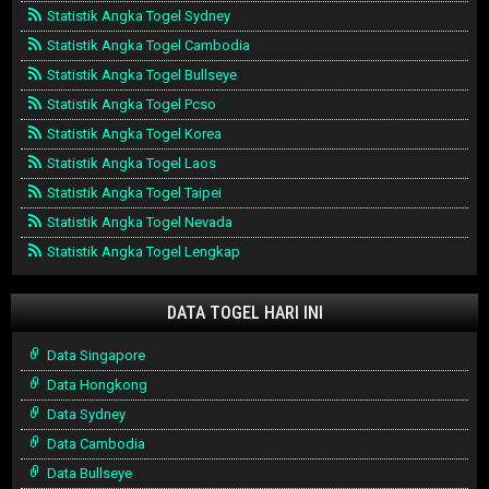
Statistik Angka Togel Sydney
Statistik Angka Togel Cambodia
Statistik Angka Togel Bullseye
Statistik Angka Togel Pcso
Statistik Angka Togel Korea
Statistik Angka Togel Laos
Statistik Angka Togel Taipei
Statistik Angka Togel Nevada
Statistik Angka Togel Lengkap
DATA TOGEL HARI INI
Data Singapore
Data Hongkong
Data Sydney
Data Cambodia
Data Bullseye