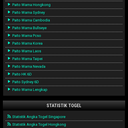
Paito Warna Hongkong
Paito Warna Sydney
Paito Warna Cambodia
Paito Warna Bullseye
Paito Warna Pcso
Paito Warna Korea
Paito Warna Laos
Paito Warna Taipei
Paito Warna Nevada
Paito HK 6D
Paito Sydney 6D
Paito Warna Lengkap
STATISTIK TOGEL
Statistik Angka Togel Singapore
Statistik Angka Togel Hongkong