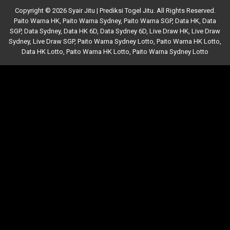
Copyright © 2026 Syair Jitu | Prediksi Togel Jitu. All Rights Reserved.
Paito Warna HK
,
Paito Warna Sydney
,
Paito Warna SGP
,
Data HK
,
Data
SGP
,
Data Sydney
,
Data HK 6D
,
Data Sydney 6D
,
Live Draw HK
,
Live Draw
Sydney
,
Live Draw SGP
,
Paito Warna Sydney Lotto
,
Paito Warna HK Lotto
,
Data HK Lotto
,
Paito Warna HK Lotto
,
Paito Warna Sydney Lotto