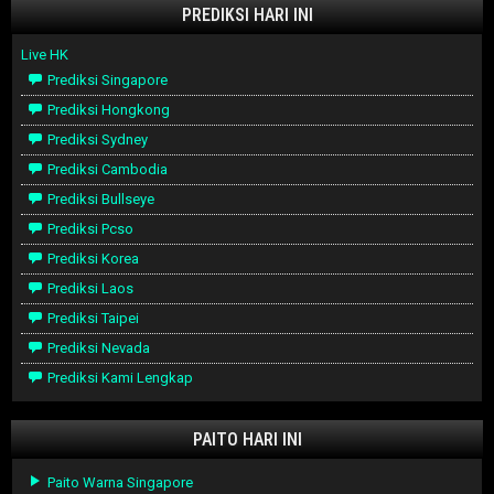
PREDIKSI HARI INI
Live HK
Prediksi Singapore
Prediksi Hongkong
Prediksi Sydney
Prediksi Cambodia
Prediksi Bullseye
Prediksi Pcso
Prediksi Korea
Prediksi Laos
Prediksi Taipei
Prediksi Nevada
Prediksi Kami Lengkap
PAITO HARI INI
Paito Warna Singapore