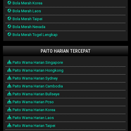
Bola Merah Korea
Bola Merah Laos
Bola Merah Taipei
Bola Merah Nevada
Bola Merah Togel Lengkap
PAITO HARIAN TERCEPAT
Paito Warna Harian Singapore
Paito Warna Harian Hongkong
Paito Warna Harian Sydney
Paito Warna Harian Cambodia
Paito Warna Harian Bullseye
Paito Warna Harian Pcso
Paito Warna Harian Korea
Paito Warna Harian Laos
Paito Warna Harian Taipei