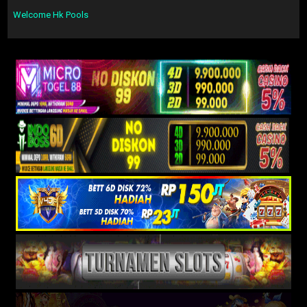
Welcome Hk Pools