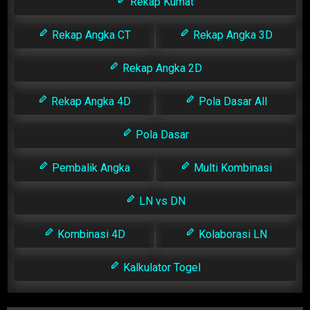
Rekap Kumat
Rekap Angka CT
Rekap Angka 3D
Rekap Angka 2D
Rekap Angka 4D
Pola Dasar All
Pola Dasar
Pembalik Angka
Multi Kombinasi
LN vs DN
Kombinasi 4D
Kolaborasi LN
Kalkulator Togel