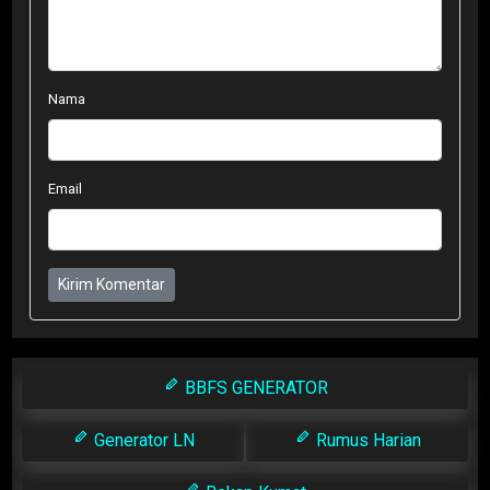
Nama
Email
Kirim Komentar
BBFS GENERATOR
Generator LN
Rumus Harian