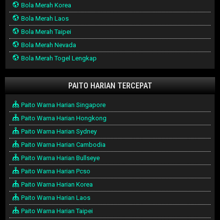
Bola Merah Korea
Bola Merah Laos
Bola Merah Taipei
Bola Merah Nevada
Bola Merah Togel Lengkap
PAITO HARIAN TERCEPAT
Paito Warna Harian Singapore
Paito Warna Harian Hongkong
Paito Warna Harian Sydney
Paito Warna Harian Cambodia
Paito Warna Harian Bullseye
Paito Warna Harian Pcso
Paito Warna Harian Korea
Paito Warna Harian Laos
Paito Warna Harian Taipei