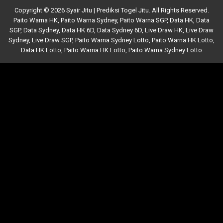
Copyright © 2026 Syair Jitu | Prediksi Togel Jitu. All Rights Reserved.
Paito Warna HK
,
Paito Warna Sydney
,
Paito Warna SGP
,
Data HK
,
Data
SGP
,
Data Sydney
,
Data HK 6D
,
Data Sydney 6D
,
Live Draw HK
,
Live Draw
Sydney
,
Live Draw SGP
,
Paito Warna Sydney Lotto
,
Paito Warna HK Lotto
,
Data HK Lotto
,
Paito Warna HK Lotto
,
Paito Warna Sydney Lotto