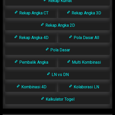
Rekap Kumat
Rekap Angka CT
Rekap Angka 3D
Rekap Angka 2D
Rekap Angka 4D
Pola Dasar All
Pola Dasar
Pembalik Angka
Multi Kombinasi
LN vs DN
Kombinasi 4D
Kolaborasi LN
Kalkulator Togel