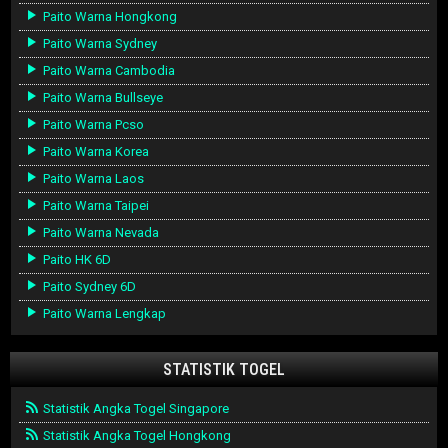
Paito Warna Hongkong
Paito Warna Sydney
Paito Warna Cambodia
Paito Warna Bullseye
Paito Warna Pcso
Paito Warna Korea
Paito Warna Laos
Paito Warna Taipei
Paito Warna Nevada
Paito HK 6D
Paito Sydney 6D
Paito Warna Lengkap
STATISTIK TOGEL
Statistik Angka Togel Singapore
Statistik Angka Togel Hongkong