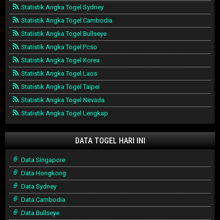
Statistik Angka Togel Sydney
Statistik Angka Togel Cambodia
Statistik Angka Togel Bullseye
Statistik Angka Togel Pcso
Statistik Angka Togel Korea
Statistik Angka Togel Laos
Statistik Angka Togel Taipei
Statistik Angka Togel Nevada
Statistik Angka Togel Lengkap
DATA TOGEL HARI INI
Data Singapore
Data Hongkong
Data Sydney
Data Cambodia
Data Bullseye