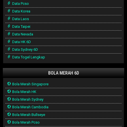
Data Pcso
Data Korea
Data Laos
Data Taipei
Data Nevada
Data HK 6D
Data Sydney 6D
Data Togel Lengkap
BOLA MERAH 6D
Bola Merah Singapore
Bola Merah HK
Bola Merah Sydney
Bola Merah Cambodia
Bola Merah Bullseye
Bola Merah Pcso