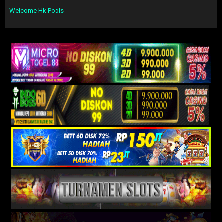
Welcome Hk Pools