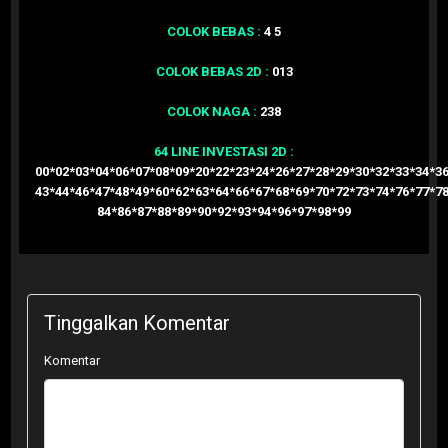
COLOK BEBAS :
4 5
COLOK BEBAS 2D :
013
COLOK NAGA :
238
64 LINE INVESTASI 2D :
00*02*03*04*06*07*08*09*20*22*23*24*26*27*28*29*30*32*33*34*3
43*44*46*47*48*49*60*62*63*64*66*67*68*69*70*72*73*74*76*77*7
84*86*87*88*89*90*92*93*94*96*97*98*99
Tinggalkan Komentar
Komentar