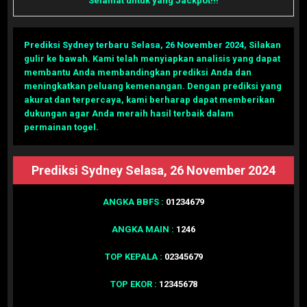
Selamat untuk yang Jackpot!!!
Prediksi Sydney terbaru Selasa, 26 November 2024
,
Silakan
gulir ke bawah. Kami telah menyiapkan analisis yang dapat
membantu Anda membandingkan prediksi Anda dan
meningkatkan peluang kemenangan. Dengan prediksi yang
akurat dan terpercaya, kami berharap dapat memberikan
dukungan agar Anda meraih hasil terbaik dalam
permainan togel.
Prediksi Sydney Selasa, 26 November 2024
ANGKA BBFS :
01234679
ANGKA MAIN :
1246
TOP KEPALA :
02345679
TOP EKOR :
12345678