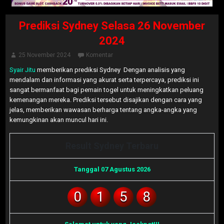
Prediksi Sydney Selasa 26 November
2024
25 November 2024
Komentar
Syair Jitu
memberikan prediksi Sydney Dengan analisis yang
mendalam dan informasi yang akurat serta terpercaya, prediksi ini
sangat bermanfaat bagi pemain togel untuk meningkatkan peluang
kemenangan mereka. Prediksi tersebut disajikan dengan cara yang
jelas, memberikan wawasan berharga tentang angka-angka yang
kemungkinan akan muncul hari ini.
Result Sydney Terbaru
Tanggal 07 Agustus 2026
0
1
5
8