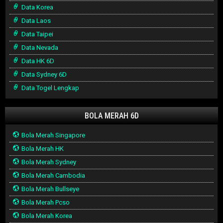
Data Korea
Data Laos
Data Taipei
Data Nevada
Data HK 6D
Data Sydney 6D
Data Togel Lengkap
BOLA MERAH 6D
Bola Merah Singapore
Bola Merah HK
Bola Merah Sydney
Bola Merah Cambodia
Bola Merah Bullseye
Bola Merah Pcso
Bola Merah Korea