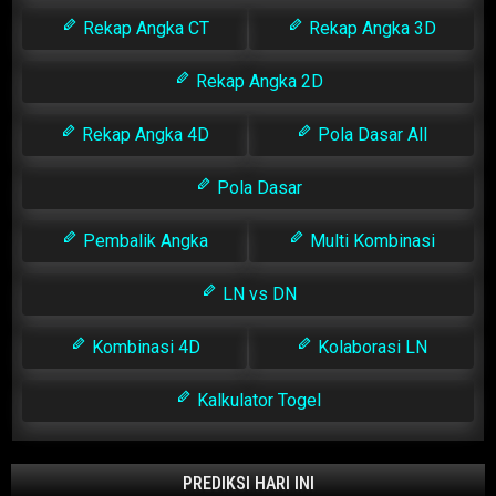
Rekap Angka CT
Rekap Angka 3D
Rekap Angka 2D
Rekap Angka 4D
Pola Dasar All
Pola Dasar
Pembalik Angka
Multi Kombinasi
LN vs DN
Kombinasi 4D
Kolaborasi LN
Kalkulator Togel
PREDIKSI HARI INI