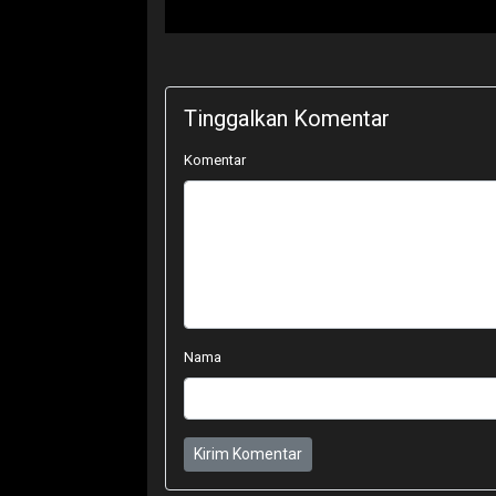
Tinggalkan Komentar
Komentar
Nama
Kirim Komentar