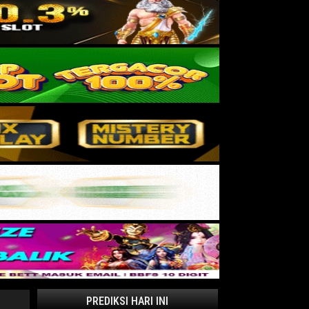
PREDIKSI HARI INI