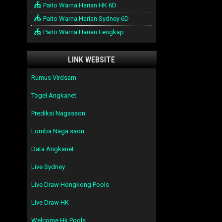
Paito Warna Harian HK 6D
Paito Warna Harian Sydney 6D
Paito Warna Harian Lengkap
LINK WEBSITE
Rumus Virdsam
Togel Angkanet
Prediksi Nagasaon
Lomba Naga saon
Data Angkanet
Live Sydney
Live Draw Hongkong Pools
Live Draw HK
Welcome Hk Pools