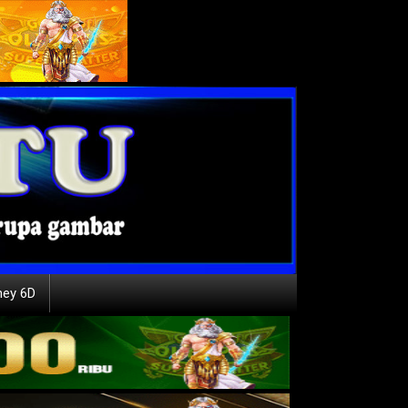
ney 6D