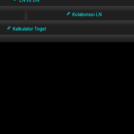
LN vs DN
Kolaborasi LN
Kalkulator Togel