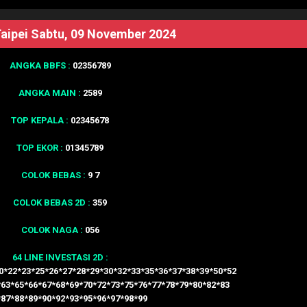
Taipei Sabtu, 09 November 2024
ANGKA BBFS :
02356789
ANGKA MAIN :
2589
TOP KEPALA :
02345678
TOP EKOR :
01345789
COLOK BEBAS :
9 7
COLOK BEBAS 2D :
359
COLOK NAGA :
056
64 LINE INVESTASI 2D :
0*22*23*25*26*27*28*29*30*32*33*35*36*37*38*39*50*52
*63*65*66*67*68*69*70*72*73*75*76*77*78*79*80*82*83
*87*88*89*90*92*93*95*96*97*98*99