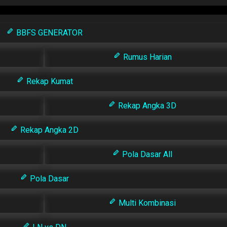
BBFS GENERATOR
Rumus Harian
Rekap Kumat
Rekap Angka 3D
Rekap Angka 2D
Pola Dasar All
Pola Dasar
Multi Kombinasi