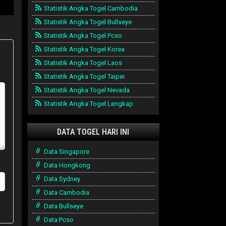
Statistik Angka Togel Cambodia
Statistik Angka Togel Bullseye
Statistik Angka Togel Pcso
Statistik Angka Togel Korea
Statistik Angka Togel Laos
Statistik Angka Togel Taipei
Statistik Angka Togel Nevada
Statistik Angka Togel Lengkap
DATA TOGEL HARI INI
Data Singapore
Data Hongkong
Data Sydney
Data Cambodia
Data Bullseye
Data Pcso