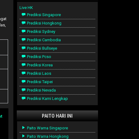
Live HK
Prediksi Singapore
ngat
Prediksi Hongkong
las,
Prediksi Sydney
Prediksi Cambodia
Prediksi Bullseye
Prediksi Pcso
Prediksi Korea
Prediksi Laos
Prediksi Taipei
Prediksi Nevada
Prediksi Kami Lengkap
PAITO HARI INI
at
Paito Warna Singapore
Paito Warna Hongkong