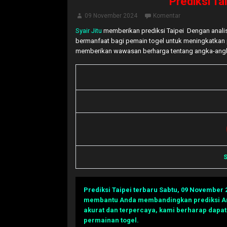
Prediksi T
09 November 2024
Komentar
Syair Jitu
memberikan prediksi Taipei Dengan analisi
bermanfaat bagi pemain togel untuk meningkatkan p
memberikan wawasan berharga tentang angka-angka
S
Prediksi Taipei terbaru Sabtu, 09 November 
membantu Anda membandingkan prediksi An
akurat dan terpercaya, kami berharap dapa
permainan togel.