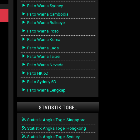
Paito Warna Sydney
Paito Warna Cambodia
Paito Warna Bullseye
Paito Warna Pcso
Paito Warna Korea
Paito Warna Laos
Paito Warna Taipei
Paito Warna Nevada
Paito HK 6D
Paito Sydney 6D
Paito Warna Lengkap
STATISTIK TOGEL
Statistik Angka Togel Singapore
Statistik Angka Togel Hongkong
Statistik Angka Togel Sydney