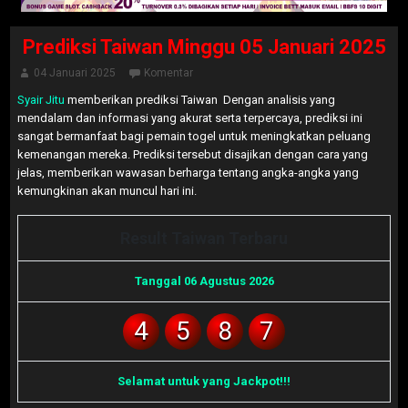
Prediksi Taiwan Minggu 05 Januari 2025
04 Januari 2025
Komentar
Syair Jitu
memberikan prediksi Taiwan Dengan analisis yang
mendalam dan informasi yang akurat serta terpercaya, prediksi ini
sangat bermanfaat bagi pemain togel untuk meningkatkan peluang
kemenangan mereka. Prediksi tersebut disajikan dengan cara yang
jelas, memberikan wawasan berharga tentang angka-angka yang
kemungkinan akan muncul hari ini.
Result Taiwan Terbaru
Tanggal 06 Agustus 2026
4
5
8
7
Selamat untuk yang Jackpot!!!