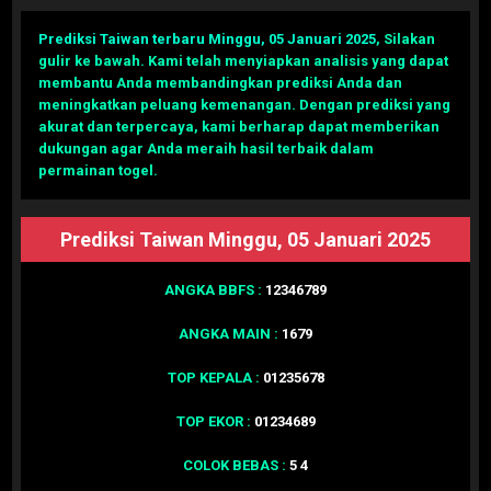
Prediksi Taiwan terbaru Minggu, 05 Januari 2025
,
Silakan
gulir ke bawah. Kami telah menyiapkan analisis yang dapat
membantu Anda membandingkan prediksi Anda dan
meningkatkan peluang kemenangan. Dengan prediksi yang
akurat dan terpercaya, kami berharap dapat memberikan
dukungan agar Anda meraih hasil terbaik dalam
permainan togel.
Prediksi Taiwan Minggu, 05 Januari 2025
ANGKA BBFS :
12346789
ANGKA MAIN :
1679
TOP KEPALA :
01235678
TOP EKOR :
01234689
COLOK BEBAS :
5 4