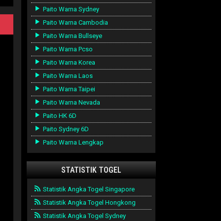
Paito Warna Sydney
Paito Warna Cambodia
Paito Warna Bullseye
Paito Warna Pcso
Paito Warna Korea
Paito Warna Laos
Paito Warna Taipei
Paito Warna Nevada
Paito HK 6D
Paito Sydney 6D
Paito Warna Lengkap
STATISTIK TOGEL
Statistik Angka Togel Singapore
Statistik Angka Togel Hongkong
Statistik Angka Togel Sydney