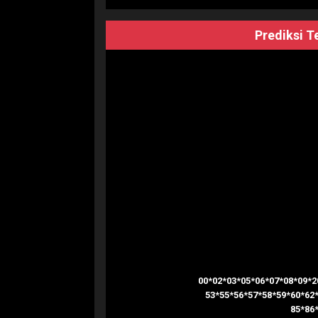
Prediksi T
00*02*03*05*06*07*08*09*2
53*55*56*57*58*59*60*62
85*86