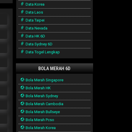
Data Korea
Data Laos
Data Taipei
Data Nevada
Data HK 6D
Data Sydney 6D
Data Togel Lengkap
BOLA MERAH 6D
Bola Merah Singapore
Bola Merah HK
Bola Merah Sydney
Bola Merah Cambodia
Bola Merah Bullseye
Bola Merah Pcso
Bola Merah Korea