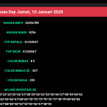
exas Day Jumat, 10 Januari 2025
ANGKA BBFS :
02356789
ANGKA MAIN :
0256
TOP KEPALA :
01234567
TOP EKOR :
01234567
COLOK BEBAS :
8 5
COLOK BEBAS 2D :
347
COLOK NAGA :
235
64 LINE INVESTASI 2D :
0*22*23*25*26*27*28*29*30*32*33*35*36*37*38*39*50*52
*63*65*66*67*68*69*70*72*73*75*76*77*78*79*80*82*83
*87*88*89*90*92*93*95*96*97*98*99