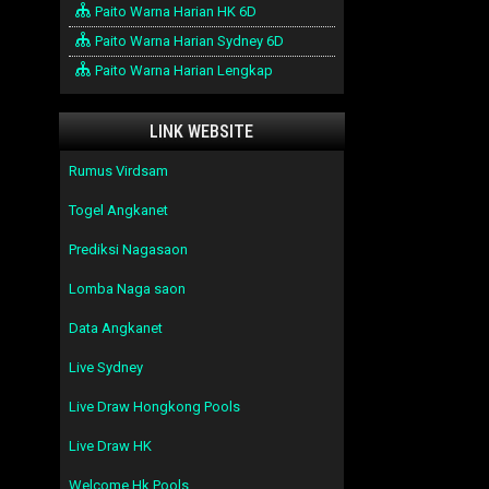
Paito Warna Harian HK 6D
Paito Warna Harian Sydney 6D
Paito Warna Harian Lengkap
LINK WEBSITE
Rumus Virdsam
Togel Angkanet
Prediksi Nagasaon
Lomba Naga saon
Data Angkanet
Live Sydney
Live Draw Hongkong Pools
Live Draw HK
Welcome Hk Pools