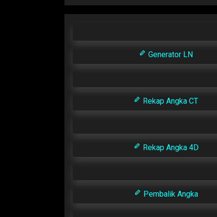
Generator LN
Rekap Angka CT
Rekap Angka 4D
Pembalik Angka