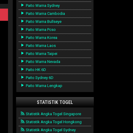
Paito Warna Sydney
Paito Warna Cambodia
Paito Warna Bullseye
Paito Warna Pcso
Paito Warna Korea
Paito Warna Laos
Paito Warna Taipei
Paito Warna Nevada
Paito HK 6D
Paito Sydney 6D
Paito Warna Lengkap
STATISTIK TOGEL
Statistik Angka Togel Singapore
Statistik Angka Togel Hongkong
Statistik Angka Togel Sydney