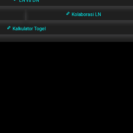
LN vs DN
Kolaborasi LN
Kalkulator Togel