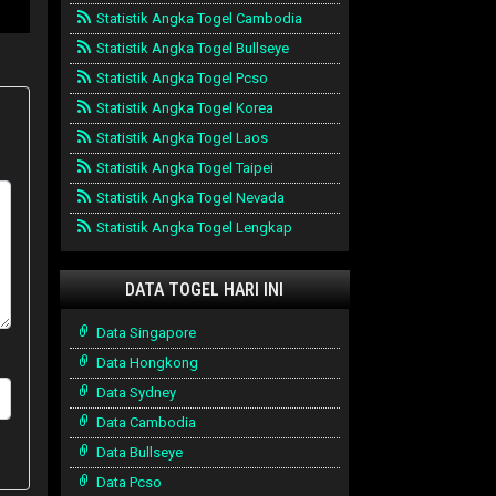
Statistik Angka Togel Cambodia
Statistik Angka Togel Bullseye
Statistik Angka Togel Pcso
Statistik Angka Togel Korea
Statistik Angka Togel Laos
Statistik Angka Togel Taipei
Statistik Angka Togel Nevada
Statistik Angka Togel Lengkap
DATA TOGEL HARI INI
Data Singapore
Data Hongkong
Data Sydney
Data Cambodia
Data Bullseye
Data Pcso