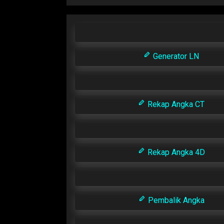
Generator LN
Rekap Angka CT
Rekap Angka 4D
Pembalik Angka