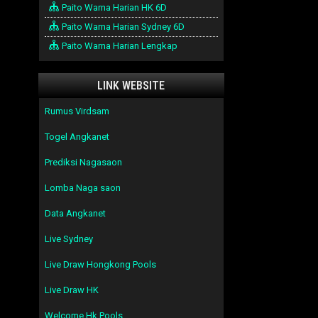
Paito Warna Harian HK 6D
Paito Warna Harian Sydney 6D
Paito Warna Harian Lengkap
LINK WEBSITE
Rumus Virdsam
Togel Angkanet
Prediksi Nagasaon
Lomba Naga saon
Data Angkanet
Live Sydney
Live Draw Hongkong Pools
Live Draw HK
Welcome Hk Pools