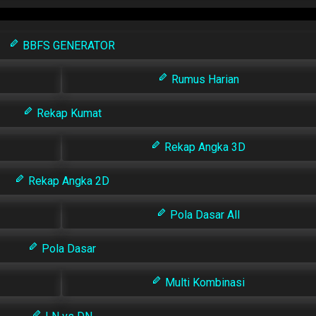
BBFS GENERATOR
Rumus Harian
Rekap Kumat
Rekap Angka 3D
Rekap Angka 2D
Pola Dasar All
Pola Dasar
Multi Kombinasi