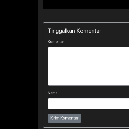
Tinggalkan Komentar
Komentar
Nama
Kirim Komentar