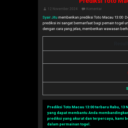
Prediksi Toto M
12 November 2024
Komentar
Syair Jitu
memberikan prediksi Toto Macau 13:00 Den
prediksi ini sangat bermanfaat bagi pemain togel 
dengan cara yang jelas, memberikan wawasan berha
Resul
S
Prediksi Toto Macau 13:00 terbaru Rabu, 13
yang dapat membantu Anda membandingkan 
prediksi yang akurat dan terpercaya, kami
dalam permainan togel.