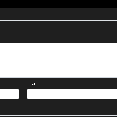
Email