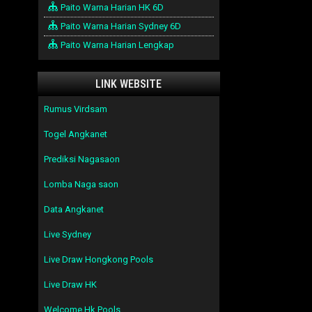
Paito Warna Harian HK 6D
Paito Warna Harian Sydney 6D
Paito Warna Harian Lengkap
LINK WEBSITE
Rumus Virdsam
Togel Angkanet
Prediksi Nagasaon
Lomba Naga saon
Data Angkanet
Live Sydney
Live Draw Hongkong Pools
Live Draw HK
Welcome Hk Pools