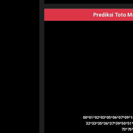
Prediksi Toto M
00*01*02*03*05*06*07*09*1
32*33*35*36*37*39*50*51
73*75