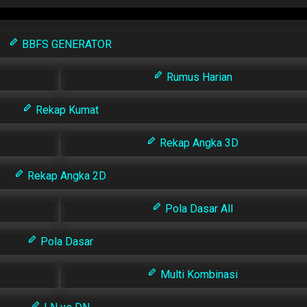
BBFS GENERATOR
Rumus Harian
Rekap Kumat
Rekap Angka 3D
Rekap Angka 2D
Pola Dasar All
Pola Dasar
Multi Kombinasi