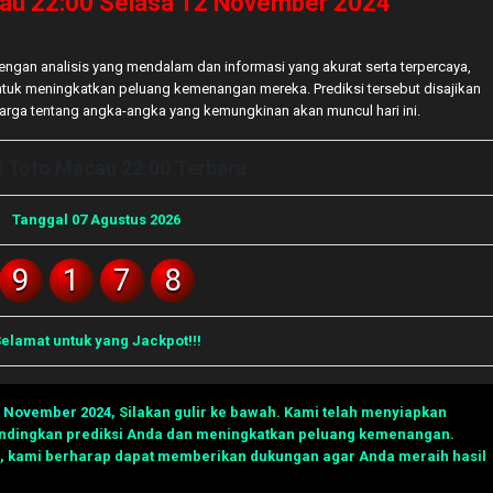
cau 22:00 Selasa 12 November 2024
gan analisis yang mendalam dan informasi yang akurat serta terpercaya,
untuk meningkatkan peluang kemenangan mereka. Prediksi tersebut disajikan
rga tentang angka-angka yang kemungkinan akan muncul hari ini.
t Toto Macau 22:00 Terbaru
Tanggal 07 Agustus 2026
9
1
7
8
elamat untuk yang Jackpot!!!
12 November 2024
,
Silakan gulir ke bawah. Kami telah menyiapkan
ndingkan prediksi Anda dan meningkatkan peluang kemenangan.
a, kami berharap dapat memberikan dukungan agar Anda meraih hasil