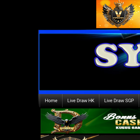
Home
Live Draw HK
Live Draw SGP