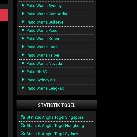
Paito Warna Sydney
Paito Warna Cambodia
Paito Warna Bullseye
Paito Warna Pcso
Paito Warna Korea
Paito Warna Laos
Paito Warna Taipei
Paito Warna Nevada
Paito HK 6D
Paito Sydney 6D
Paito Warna Lengkap
STATISTIK TOGEL
Statistik Angka Togel Singapore
Statistik Angka Togel Hongkong
Statistik Angka Togel Sydney