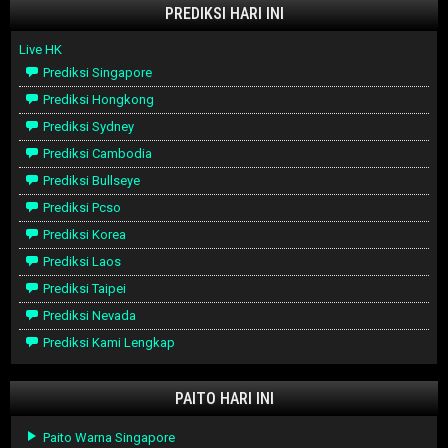
PREDIKSI HARI INI
Live HK
Prediksi Singapore
Prediksi Hongkong
Prediksi Sydney
Prediksi Cambodia
Prediksi Bullseye
Prediksi Pcso
Prediksi Korea
Prediksi Laos
Prediksi Taipei
Prediksi Nevada
Prediksi Kami Lengkap
PAITO HARI INI
Paito Warna Singapore