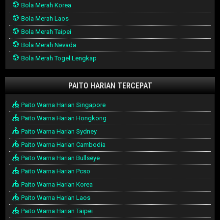
Bola Merah Korea
Bola Merah Laos
Bola Merah Taipei
Bola Merah Nevada
Bola Merah Togel Lengkap
PAITO HARIAN TERCEPAT
Paito Warna Harian Singapore
Paito Warna Harian Hongkong
Paito Warna Harian Sydney
Paito Warna Harian Cambodia
Paito Warna Harian Bullseye
Paito Warna Harian Pcso
Paito Warna Harian Korea
Paito Warna Harian Laos
Paito Warna Harian Taipei