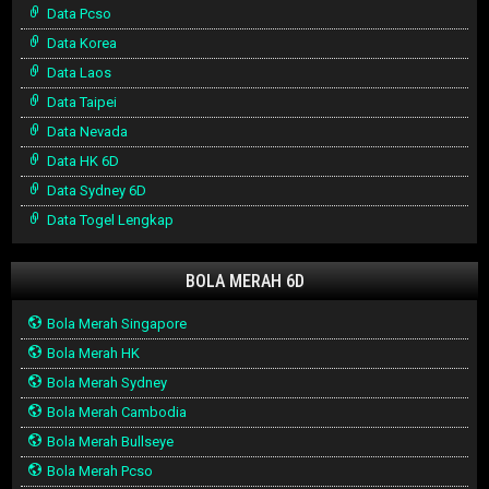
Data Pcso
Data Korea
Data Laos
Data Taipei
Data Nevada
Data HK 6D
Data Sydney 6D
Data Togel Lengkap
BOLA MERAH 6D
Bola Merah Singapore
Bola Merah HK
Bola Merah Sydney
Bola Merah Cambodia
Bola Merah Bullseye
Bola Merah Pcso