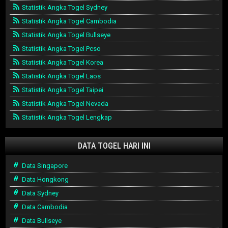
Statistik Angka Togel Sydney
Statistik Angka Togel Cambodia
Statistik Angka Togel Bullseye
Statistik Angka Togel Pcso
Statistik Angka Togel Korea
Statistik Angka Togel Laos
Statistik Angka Togel Taipei
Statistik Angka Togel Nevada
Statistik Angka Togel Lengkap
DATA TOGEL HARI INI
Data Singapore
Data Hongkong
Data Sydney
Data Cambodia
Data Bullseye