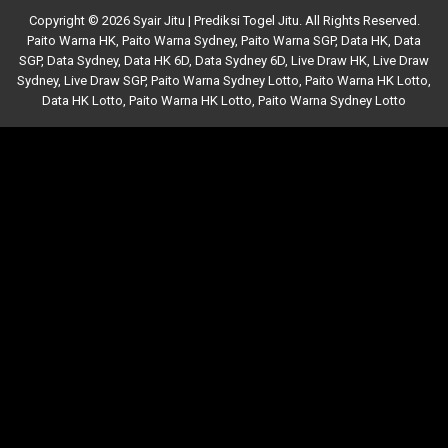
Copyright © 2026 Syair Jitu | Prediksi Togel Jitu. All Rights Reserved.
Paito Warna HK
,
Paito Warna Sydney
,
Paito Warna SGP
,
Data HK
,
Data
SGP
,
Data Sydney
,
Data HK 6D
,
Data Sydney 6D
,
Live Draw HK
,
Live Draw
Sydney
,
Live Draw SGP
,
Paito Warna Sydney Lotto
,
Paito Warna HK Lotto
,
Data HK Lotto
,
Paito Warna HK Lotto
,
Paito Warna Sydney Lotto