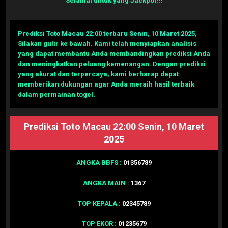
Selamat untuk yang Jackpot!!!
Prediksi Toto Macau 22:00 terbaru Senin, 10 Maret 2025
,
Silakan gulir ke bawah. Kami telah menyiapkan analisis
yang dapat membantu Anda membandingkan prediksi Anda
dan meningkatkan peluang kemenangan. Dengan prediksi
yang akurat dan terpercaya, kami berharap dapat
memberikan dukungan agar Anda meraih hasil terbaik
dalam permainan togel.
Prediksi Toto Macau 22:00 Senin, 10 Maret
2025
ANGKA BBFS :
01356789
ANGKA MAIN :
1367
TOP KEPALA :
02345789
TOP EKOR :
01235679