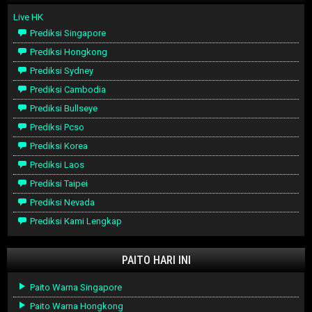
Live HK
Prediksi Singapore
Prediksi Hongkong
Prediksi Sydney
Prediksi Cambodia
Prediksi Bullseye
Prediksi Pcso
Prediksi Korea
Prediksi Laos
Prediksi Taipei
Prediksi Nevada
Prediksi Kami Lengkap
PAITO HARI INI
Paito Warna Singapore
Paito Warna Hongkong