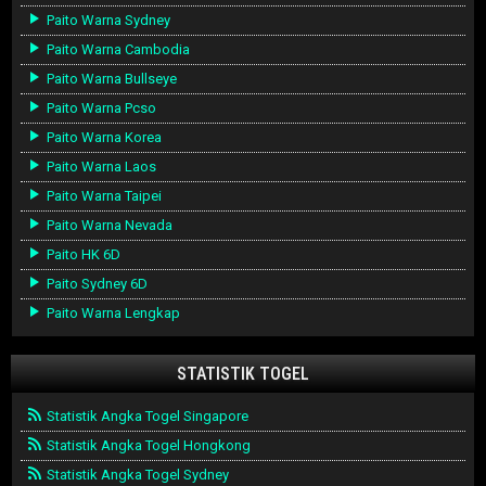
Paito Warna Sydney
Paito Warna Cambodia
Paito Warna Bullseye
Paito Warna Pcso
Paito Warna Korea
Paito Warna Laos
Paito Warna Taipei
Paito Warna Nevada
Paito HK 6D
Paito Sydney 6D
Paito Warna Lengkap
STATISTIK TOGEL
Statistik Angka Togel Singapore
Statistik Angka Togel Hongkong
Statistik Angka Togel Sydney