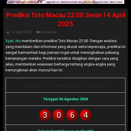
Prediksi Toto Macau 22:00 Senin 14 April
2025
13 April 2025
Komentar
Syair Jitu
memberikan prediksi Toto Macau 22:00 Dengan analisis
yang mendalam dan informasi yang akurat serta terpercaya, prediksi ini
sangat bermanfaat bagi pemain togel untuk meningkatkan peluang
kemenangan mereka. Prediksi tersebut disajikan dengan cara yang
jelas, memberikan wawasan berharga tentang angka-angka yang
kemungkinan akan muncul hari ini.
Result Toto Macau 22:00 Terbaru
Tanggal 06 Agustus 2026
3
0
6
4