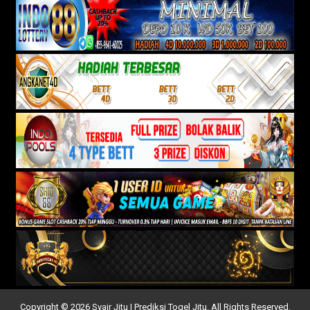
Copyright © 2026 Syair Jitu | Prediksi Togel Jitu. All Rights Reserved.