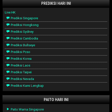
PREDIKSI HARI INI
Live HK
Prediksi Singapore
Prediksi Hongkong
Prediksi Sydney
Prediksi Cambodia
Prediksi Bullseye
Prediksi Pcso
Prediksi Korea
Prediksi Laos
Prediksi Taipei
Prediksi Nevada
Prediksi Kami Lengkap
PAITO HARI INI
Paito Warna Singapore