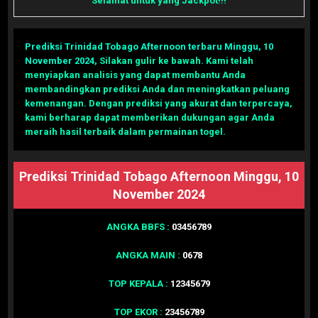
Selamat untuk yang Jackpot!!!
Prediksi Trinidad Tobago Afternoon terbaru Minggu, 10
November 2024
,
Silakan gulir ke bawah. Kami telah
menyiapkan analisis yang dapat membantu Anda
membandingkan prediksi Anda dan meningkatkan peluang
kemenangan. Dengan prediksi yang akurat dan terpercaya,
kami berharap dapat memberikan dukungan agar Anda
meraih hasil terbaik dalam permainan togel.
Prediksi Trinidad Tobago Afternoon Minggu, 10
November 2024
ANGKA BBFS :
03456789
ANGKA MAIN :
0678
TOP KEPALA :
12345679
TOP EKOR :
23456789