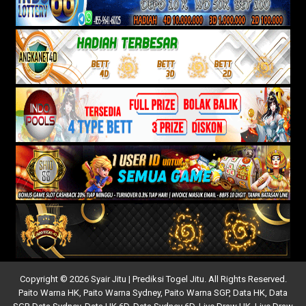
Copyright © 2026 Syair Jitu | Prediksi Togel Jitu. All Rights Reserved.
Paito Warna HK
,
Paito Warna Sydney
,
Paito Warna SGP
,
Data HK
,
Data