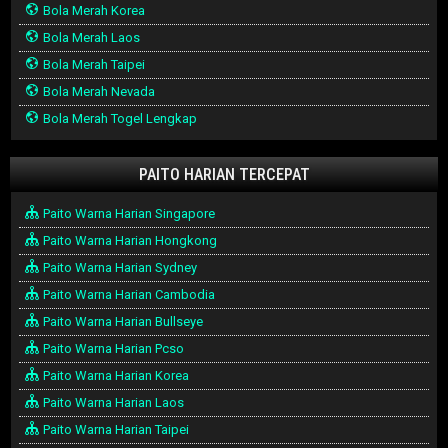
Bola Merah Korea
Bola Merah Laos
Bola Merah Taipei
Bola Merah Nevada
Bola Merah Togel Lengkap
PAITO HARIAN TERCEPAT
Paito Warna Harian Singapore
Paito Warna Harian Hongkong
Paito Warna Harian Sydney
Paito Warna Harian Cambodia
Paito Warna Harian Bullseye
Paito Warna Harian Pcso
Paito Warna Harian Korea
Paito Warna Harian Laos
Paito Warna Harian Taipei