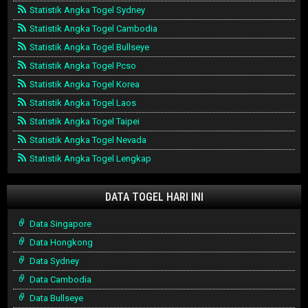
Statistik Angka Togel Sydney
Statistik Angka Togel Cambodia
Statistik Angka Togel Bullseye
Statistik Angka Togel Pcso
Statistik Angka Togel Korea
Statistik Angka Togel Laos
Statistik Angka Togel Taipei
Statistik Angka Togel Nevada
Statistik Angka Togel Lengkap
DATA TOGEL HARI INI
Data Singapore
Data Hongkong
Data Sydney
Data Cambodia
Data Bullseye