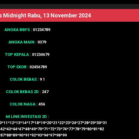
s Midnight Rabu, 13 November 2024
ANGKA BBFS :
01234789
ANGKA MAIN :
0379
TOP KEPALA :
01234679
TOP EKOR :
02456789
COLOK BEBAS :
9 1
COLOK BEBAS 2D :
247
COLOK NAGA :
456
64 LINE INVESTASI 2D :
0*11*12*13*14*17*18*19*20*21*22*23*24*27*28*29*30*31
*42*43*44*47*48*49*70*71*72*73*74*77*78*79*80*81*82
*87*88*89*90*91*92*93*94*97*98*99