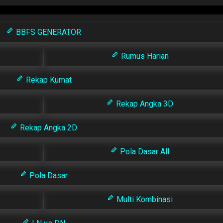
BBFS GENERATOR
Rumus Harian
Rekap Kumat
Rekap Angka 3D
Rekap Angka 2D
Pola Dasar All
Pola Dasar
Multi Kombinasi