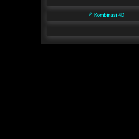
Kombinasi 4D