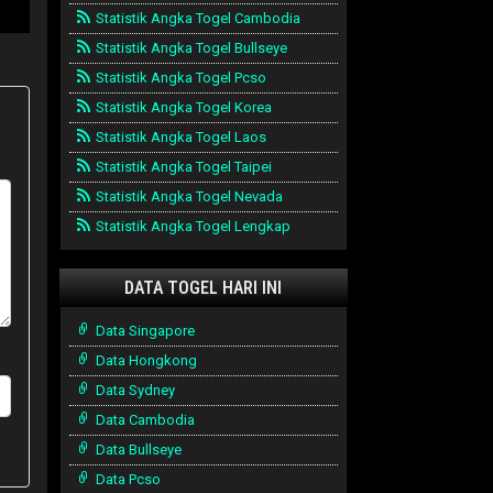
Statistik Angka Togel Cambodia
Statistik Angka Togel Bullseye
Statistik Angka Togel Pcso
Statistik Angka Togel Korea
Statistik Angka Togel Laos
Statistik Angka Togel Taipei
Statistik Angka Togel Nevada
Statistik Angka Togel Lengkap
DATA TOGEL HARI INI
Data Singapore
Data Hongkong
Data Sydney
Data Cambodia
Data Bullseye
Data Pcso