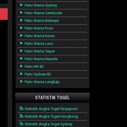
Paito Warna Sydney
Paito Warna Cambodia
Paito Warna Bullseye
Paito Warna Pcso
Paito Warna Korea
Paito Warna Laos
Paito Warna Taipei
Paito Warna Nevada
Paito HK 6D
Paito Sydney 6D
Paito Warna Lengkap
STATISTIK TOGEL
Statistik Angka Togel Singapore
Statistik Angka Togel Hongkong
Statistik Angka Togel Sydney