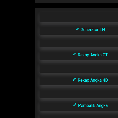
Generator LN
Rekap Angka CT
Rekap Angka 4D
Pembalik Angka