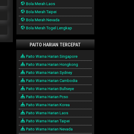
Bola Merah Laos
Bola Merah Taipei
Bola Merah Nevada
Bola Merah Togel Lengkap
PAITO HARIAN TERCEPAT
Paito Warna Harian Singapore
Paito Warna Harian Hongkong
Paito Warna Harian Sydney
Paito Warna Harian Cambodia
Paito Warna Harian Bullseye
Paito Warna Harian Pcso
Paito Warna Harian Korea
Paito Warna Harian Laos
Paito Warna Harian Taipei
Paito Warna Harian Nevada