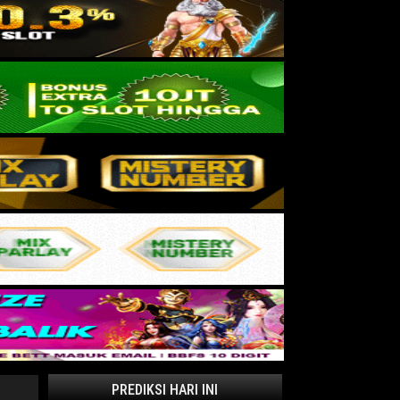
PREDIKSI HARI INI