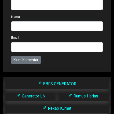
Nama
Email
Kirim Komentar
BBFS GENERATOR
Generator LN
Rumus Harian
Rekap Kumat