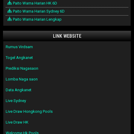
Paito Warna Harian HK 6D
Paito Warna Harian Sydney 6D
Paito Warna Harian Lengkap
LINK WEBSITE
Rumus Virdsam
Togel Angkanet
Prediksi Nagasaon
Lomba Naga saon
Data Angkanet
Live Sydney
Live Draw Hongkong Pools
Live Draw HK
Welcome Hk Pools