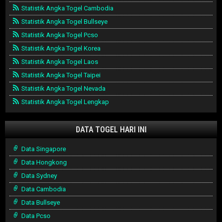
Statistik Angka Togel Cambodia
Statistik Angka Togel Bullseye
Statistik Angka Togel Pcso
Statistik Angka Togel Korea
Statistik Angka Togel Laos
Statistik Angka Togel Taipei
Statistik Angka Togel Nevada
Statistik Angka Togel Lengkap
DATA TOGEL HARI INI
Data Singapore
Data Hongkong
Data Sydney
Data Cambodia
Data Bullseye
Data Pcso