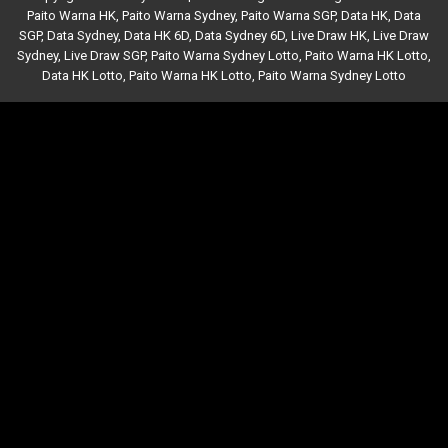
Paito Warna HK
,
Paito Warna Sydney
,
Paito Warna SGP
,
Data HK
,
Data
SGP
,
Data Sydney
,
Data HK 6D
,
Data Sydney 6D
,
Live Draw HK
,
Live Draw
Sydney
,
Live Draw SGP
,
Paito Warna Sydney Lotto
,
Paito Warna HK Lotto
,
Data HK Lotto
,
Paito Warna HK Lotto
,
Paito Warna Sydney Lotto