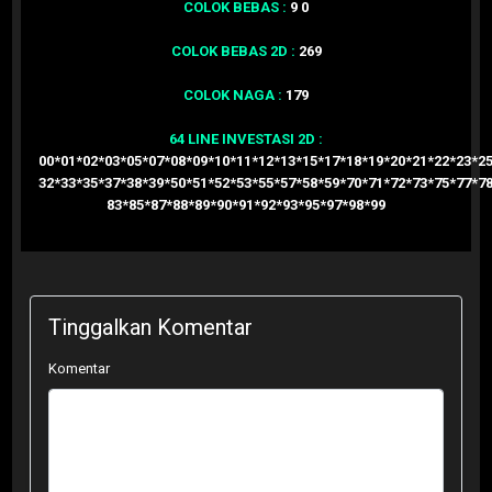
COLOK BEBAS :
9 0
COLOK BEBAS 2D :
269
COLOK NAGA :
179
64 LINE INVESTASI 2D :
00*01*02*03*05*07*08*09*10*11*12*13*15*17*18*19*20*21*22*23*2
32*33*35*37*38*39*50*51*52*53*55*57*58*59*70*71*72*73*75*77*7
83*85*87*88*89*90*91*92*93*95*97*98*99
Tinggalkan Komentar
Komentar