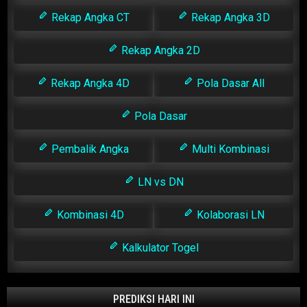
Rekap Angka CT
Rekap Angka 3D
Rekap Angka 2D
Rekap Angka 4D
Pola Dasar All
Pola Dasar
Pembalik Angka
Multi Kombinasi
LN vs DN
Kombinasi 4D
Kolaborasi LN
Kalkulator Togel
PREDIKSI HARI INI