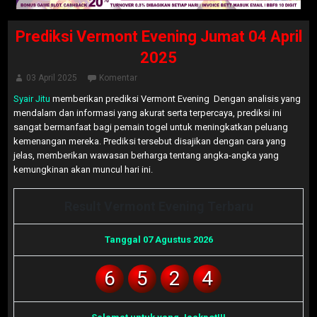
Prediksi Vermont Evening Jumat 04 April
2025
03 April 2025
Komentar
Syair Jitu
memberikan prediksi Vermont Evening Dengan analisis yang
mendalam dan informasi yang akurat serta terpercaya, prediksi ini
sangat bermanfaat bagi pemain togel untuk meningkatkan peluang
kemenangan mereka. Prediksi tersebut disajikan dengan cara yang
jelas, memberikan wawasan berharga tentang angka-angka yang
kemungkinan akan muncul hari ini.
Result Vermont Evening Terbaru
Tanggal 07 Agustus 2026
6
5
2
4