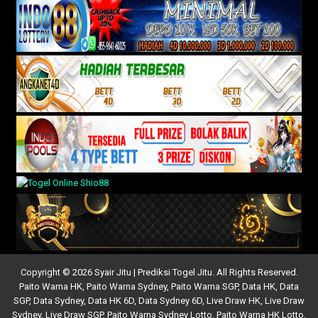
Copyright © 2026 Syair Jitu | Prediksi Togel Jitu. All Rights Reserved.
Paito Warna HK
,
Paito Warna Sydney
,
Paito Warna SGP
,
Data HK
,
Data
SGP
,
Data Sydney
,
Data HK 6D
,
Data Sydney 6D
,
Live Draw HK
,
Live Draw
Sydney
,
Live Draw SGP
,
Paito Warna Sydney Lotto
,
Paito Warna HK Lotto
,